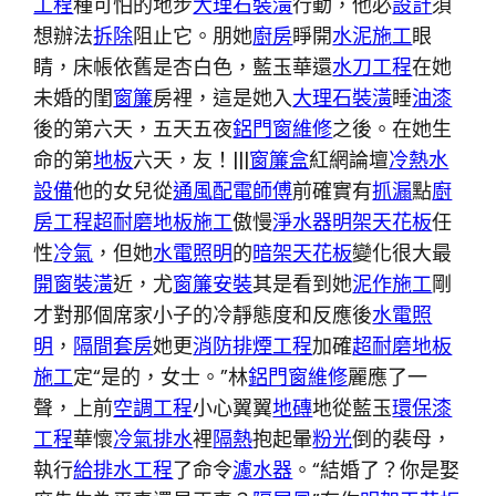
工程
種可怕的地步
大理石裝潢
行動，他必
設計
須
想辦法
拆除
阻止它。朋她
廚房
睜開
水泥施工
眼
睛，床帳依舊是杏白色，藍玉華還
水刀工程
在她
未婚的閨
窗簾
房裡，這是她入
大理石裝潢
睡
油漆
後的第六天，五天五夜
鋁門窗維修
之後。在她生
命的第
地板
六天，友！|||
窗簾盒
紅網論壇
冷熱水
設備
他的女兒從
通風
配電師傅
前確實有
抓漏
點
廚
房工程
超耐磨地板施工
傲慢
淨水器
明架天花板
任
性
冷氣
，但她
水電照明
的
暗架天花板
變化很大最
開窗裝潢
近，尤
窗簾安裝
其是看到她
泥作施工
剛
才對那個席家小子的冷靜態度和反應後
水電照
明
，
隔間套房
她更
消防排煙工程
加確
超耐磨地板
施工
定“是的，女士。”林
鋁門窗維修
麗應了一
聲，上前
空調工程
小心翼翼
地磚
地從藍玉
環保漆
工程
華懷
冷氣排水
裡
隔熱
抱起暈
粉光
倒的裴母，
執行
給排水工程
了命令
濾水器
。“結婚了？你是娶