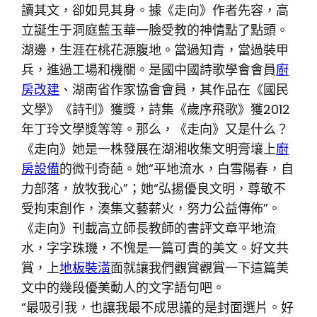
讀其文，卻如見其身。據《走向》作者先容，高
立誕生于洞庭藍玉華一臉受教的神情點了點頭。
湖邊，生涯在桃花源腹地。當過知青，當過裝甲
兵，進過工場和機關。是國中國詩歌學會會員
廚
房改建
、湖南省作家協會會員，其作品在《國民
文學》《詩刊》獲獎，詩集《歲序飛歌》獲2012
年丁玲文學獎等等。那么，《走向》又是什么？
《走向》她是一株發展在湖湘收集文明膏壤上
廚
房設備
的微刊奇葩。她“平地流水，白雪陽春，自
力部落，放牧我心”；她“弘揚優良文明，尊敬不
受拘束創作，湊集文藝薪火，努力公益傳佈”。
《走向》刊載高立師長教師的書評文章平地流
水，字字珠璣，不愧是一篇可貴的美文。好文共
賞，上
地板裝潢
面就讓我們觀賞觀賞一下這篇美
文中的幾段優美動人的文字語句吧。
“最吸引我，也讓我最不成思議的是封面選片。好