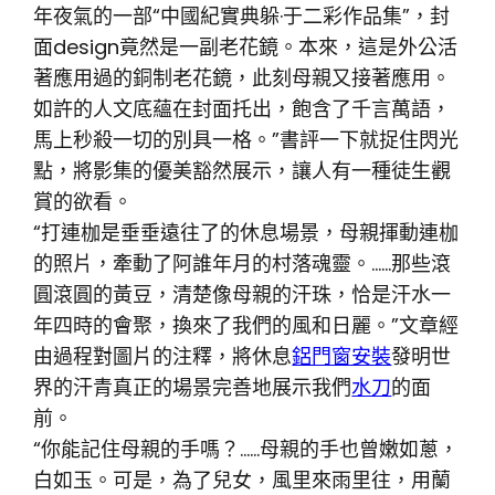
年夜氣的一部“中國紀實典躲·于二彩作品集”，封
面design竟然是一副老花鏡。本來，這是外公活
著應用過的銅制老花鏡，此刻母親又接著應用。
如許的人文底蘊在封面托出，飽含了千言萬語，
馬上秒殺一切的別具一格。”書評一下就捉住閃光
點，將影集的優美豁然展示，讓人有一種徒生觀
賞的欲看。
“打連枷是垂垂遠往了的休息場景，母親揮動連枷
的照片，牽動了阿誰年月的村落魂靈。……那些滾
圓滾圓的黃豆，清楚像母親的汗珠，恰是汗水一
年四時的會聚，換來了我們的風和日麗。”文章經
由過程對圖片的注釋，將休息
鋁門窗安裝
發明世
界的汗青真正的場景完善地展示我們
水刀
的面
前。
“你能記住母親的手嗎？……母親的手也曾嫩如蔥，
白如玉。可是，為了兒女，風里來雨里往，用蘭