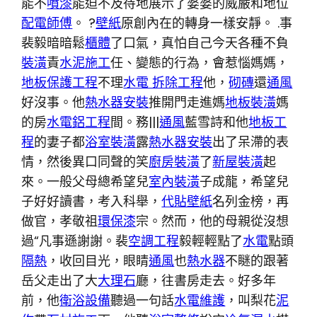
能不
噴漆
能迫不及待地展示了婆婆的威嚴和地位
配電師傅
。 ?
壁紙
原創內在的轉身一樣安靜。 .事
裴毅暗暗鬆
櫃體
了口氣，真怕自己今天各種不負
裝潢
責
水泥施工
任、變態的行為，會惹惱媽媽，
地板保護工程
不理
水電 拆除工程
他，
砌磚
還
通風
好沒事。他
熱水器安裝
推開門走進媽
地板裝潢
媽
的房
水電鋁工程
間。務|||
通風
藍雪詩和他
地板工
程
的妻子都
浴室裝潢
露
熱水器安裝
出了呆滯的表
情，然後異口同聲的笑
廚房裝潢
了
新屋裝潢
起
來。一般父母總希望兒
室內裝潢
子成龍，希望兒
子好好讀書，考入科舉，
代貼壁紙
名列金榜，再
做官，孝敬祖
環保漆
宗。然而，他的母親從沒想
過“凡事遜謝謝。裴
空調工程
毅輕輕點了
水電
點頭
隔熱
，收回目光，眼睛
通風
也
熱水器
不瞇的跟著
岳父走出了大
大理石
廳，往書房走去。好多年
前，他
衛浴設備
聽過一句話
水電維護
，叫梨花
泥