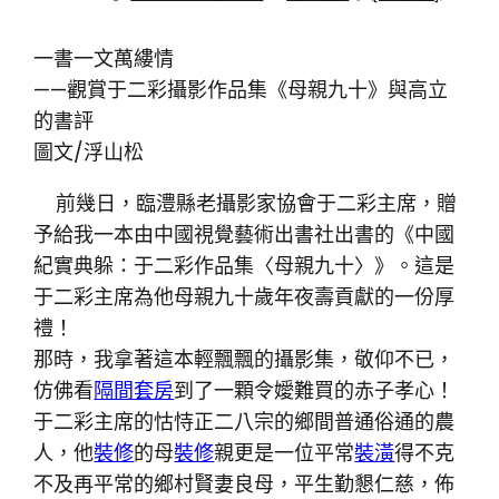
一書一文萬縷情
——觀賞于二彩攝影作品集《母親九十》與高立
的書評
圖文/浮山松
前幾日，臨澧縣老攝影家協會于二彩主席，贈
予給我一本由中國視覺藝術出書社出書的《中國
紀實典躲：于二彩作品集〈母親九十〉》。這是
于二彩主席為他母親九十歲年夜壽貢獻的一份厚
禮！
那時，我拿著這本輕飄飄的攝影集，敬仰不已，
仿佛看
隔間套房
到了一顆令嬡難買的赤子孝心！
于二彩主席的怙恃正二八宗的鄉間普通俗通的農
人，他
裝修
的母
裝修
親更是一位平常
裝潢
得不克
不及再平常的鄉村賢妻良母，平生勤懇仁慈，佈