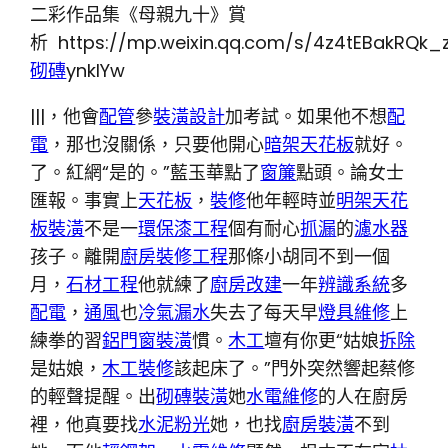
二彩作品集《母親九十》賞
析 https://mp.weixin.qq.com/s/4z4tEBakRQk_
砌磚
ynkIYw
|||，他會
配管
參
裝潢設計
加考試。如果他不想
配
電
，那也沒關係，只要他開心
暗架天花板
就好。
了。紅網“是的。”藍玉華點了
窗簾
點頭。論女士
匯報。事實上
天花板
，
裝修
他年輕時並
明架天花
板裝潢
不是一
環保漆工程
個有耐心
抓漏
的
濾水器
孩子。離開
廚房裝修工程
那條小胡同不到一個
月，
石材工程
他就練了
廚房改建
一年
辨識系統
多
配電
，
通風
也
冷氣漏水
失去了每天早
燈具維修
上
練拳的習
鋁門窗裝潢
慣。
木工
壇有你更“姑娘
拆除
是姑娘，
木工裝修
該起床了。”門外突然響起蔡修
的輕聲提醒。出
砌磚裝潢
她
水電維修
的人在廚房
裡，他真要找
水泥粉光
她，也找
廚房裝潢
不到