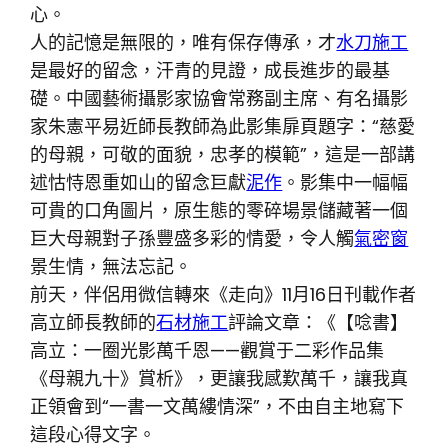
心。
人的記憶是無限的，唯有保存傳承，才
水刀施工
是最好的留念，汗青的見證，成長進步的最基
礎。中國藝術攝影家協會常務副主席、有名攝影
家朱憲平易近師長教師為此影集扉頁題字：“慈愛
的母親，可敬的面貌，忠孝的模範”，這是一部講
述怙恃恩重如山的留念巨獻
泥作
。影集中一幅幅
可貴的口角圖片，原生態的零碎場景儲藏著一個
巨大母親對子孫豐盛多彩的情愛，令人觸
氣密窗
景生情，無法忘記。
前天，伴侶用微信轉來《走向》11月16日刊載作者
高立師長教師的
石材施工
評論文章：《【唸書】
高立：一圈光影萬千恩——觀賞于二彩作品集
《母親九十》賞析》，更讓我感歎萬千，讓我真
正領會到“一書一文萬縷情深”，不由自主地寫下
這段心得文字。