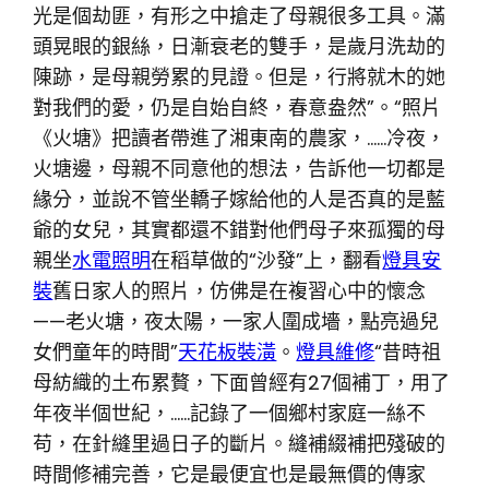
光是個劫匪，有形之中搶走了母親很多工具。滿
頭晃眼的銀絲，日漸衰老的雙手，是歲月洗劫的
陳跡，是母親勞累的見證。但是，行將就木的她
對我們的愛，仍是自始自終，春意盎然”。“照片
《火塘》把讀者帶進了湘東南的農家，……冷夜，
火塘邊，母親不同意他的想法，告訴他一切都是
緣分，並說不管坐轎子嫁給他的人是否真的是藍
爺的女兒，其實都還不錯對他們母子來孤獨的母
親坐
水電照明
在稻草做的“沙發”上，翻看
燈具安
裝
舊日家人的照片，仿佛是在複習心中的懷念
——老火塘，夜太陽，一家人圍成墻，點亮過兒
女們童年的時間”
天花板裝潢
。
燈具維修
“昔時祖
母紡織的土布累贅，下面曾經有27個補丁，用了
年夜半個世紀，……記錄了一個鄉村家庭一絲不
苟，在針縫里過日子的斷片。縫補綴補把殘破的
時間修補完善，它是最便宜也是最無價的傳家