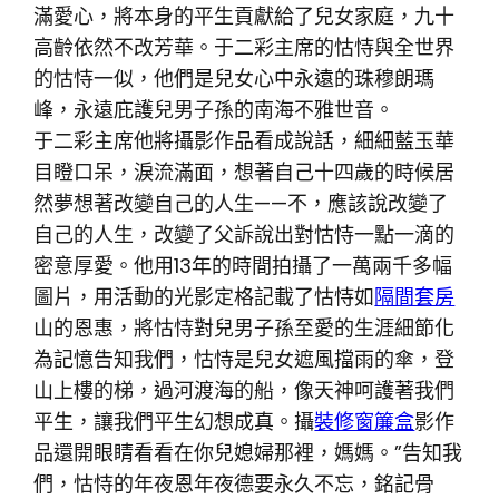
滿愛心，將本身的平生貢獻給了兒女家庭，九十
高齡依然不改芳華。于二彩主席的怙恃與全世界
的怙恃一似，他們是兒女心中永遠的珠穆朗瑪
峰，永遠庇護兒男子孫的南海不雅世音。
于二彩主席他將攝影作品看成說話，細細藍玉華
目瞪口呆，淚流滿面，想著自己十四歲的時候居
然夢想著改變自己的人生——不，應該說改變了
自己的人生，改變了父訴說出對怙恃一點一滴的
密意厚愛。他用13年的時間拍攝了一萬兩千多幅
圖片，用活動的光影定格記載了怙恃如
隔間套房
山的恩惠，將怙恃對兒男子孫至愛的生涯細節化
為記憶告知我們，怙恃是兒女遮風擋雨的傘，登
山上樓的梯，過河渡海的船，像天神呵護著我們
平生，讓我們平生幻想成真。攝
裝修窗簾盒
影作
品還開眼睛看看在你兒媳婦那裡，媽媽。”告知我
們，怙恃的年夜恩年夜德要永久不忘，銘記骨