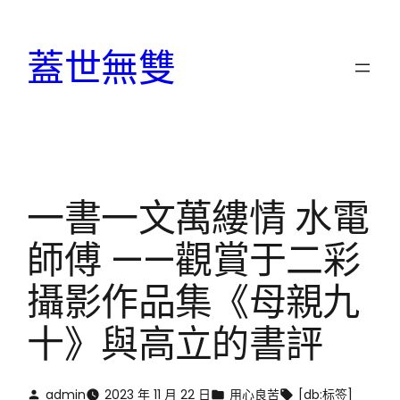
跳
至
蓋世無雙
主
要
內
容
一書一文萬縷情 水電
師傅 ——觀賞于二彩
攝影作品集《母親九
十》與高立的書評
admin
2023 年 11 月 22 日
用心良苦
[db:标签]