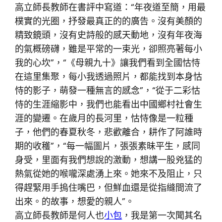
高立師長教師在書評中寫道：“年夜道至簡，用最
樸實的光圈，抒發最真正的的廣告。沒有美顏的
精致鏡頭，沒有史詩般的感天動地，沒有年夜海
的氣概磅礴，雖是平常的一束光，卻照亮著每小
我的心坎”，“《母親九十》讓我們看到全國怙恃
在這里集聚，每小我透過照片，都能找到本身怙
恃的影子，萌發一種無言的感念”，“從于二彩怙
恃的生涯縮影中，我們也能看出中國鄉村社會生
涯的變遷。在歲月的長河里，怙恃像是一粒種
子，他們的春夏秋冬，悲歡離合，耕作了阿誰時
期的收穫”，“每一幅圖片，張張素昧平生，感同
身受，里面有我們想說的激動，想講一股兇猛的
熱氣從她的喉嚨深處湧上來。她來不及阻止，只
得趕緊用手摀住嘴巴，但鮮血還是從指縫間流了
出來。的故事，想愛的親人”。
高立師長教師是何人也
小包
，我是第一次聞其名