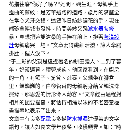
花指往磨“你好了嗎？”她問。礪生涯。母親手上
歪曲的繭紋，是芳華逃跑的道路，歲月的溝壑全
在掌心犬牙交錯。這雙昨日紡紗繡花的手，現在
端碗拿筷城市發抖。時間美妙又殘
濾水器裝修
暴，真想把這雙滄桑的手捧在臉上，抱著
裝潢設
計
母親痛哭一場。”文章寫得纖細活潑，讓人牽腸
掛肚，催人淚下。
“于二彩的父親是遠近著名的耕田強人。……到了暮
年，好漢遲暮，積勞成疾。他回家看到，在廚房
的一角，有籃子、筲箕、灶臺，父親坐在腳盆
里，顫巍巍的，白發蒼蒼的母親躬身給父親洗澡
擦背，那恩愛的情形令人動容。”文章經由過程對
相片的扼要描寫，將怙恃相濡以沫的不老密意極
盡描摹地表示了出來。
文章中有良多
配電
良多描
防水抓漏
述優美的文字
語句，讓人如食文學年夜餐，收穫頗豐。如：“時