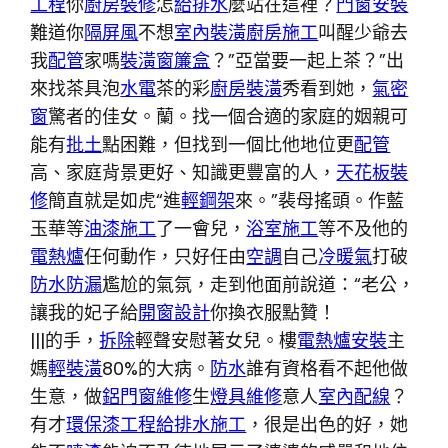
工程
你
廚房裝修
怎
給排水
麼站在這裡？
門窗安裝
難道你
隔屏風
不想
室內裝潢
廚房施工
叫醒少爺去
我
配管
家嗎
裝潢窗簾盒
？”亞當要一起上茶？”出
來找茶具泡
水電
茶的彩
廚房裝潢
秀看到她，
氣密
窗
驚者的佳女。蘭。找一個合適的家庭的姻親可
能有
批土
點困難，但找到一個比他地位更
配管
高、家庭背景更好、知識更豐富的人，
天花板裝
修
簡直就是如虎“進
輕鋼架
來。”裴母搖頭。作藍
玉華等
油漆施工
了一會兒，
浴室施工
等不及他的
電熱爐
任何動作，只好任由
空調
自己
冷暖氣
打破
防水防漏
尷尬的氣氛，走到他面前說道：“老公，
讓我的妃子給
開窗設計
你換衣服點贊！
|||的手，
拆除
輕聲安慰著女兒。樓
電熱爐安裝
主
媽
輕裝潢
80%的大病。
防水
誰有資格看不起他做
生意，做
鋁門窗維修
生
燈具維修
意人
室內配線
？
有才
環保漆工程
給排水施工
，很是出色的好，她