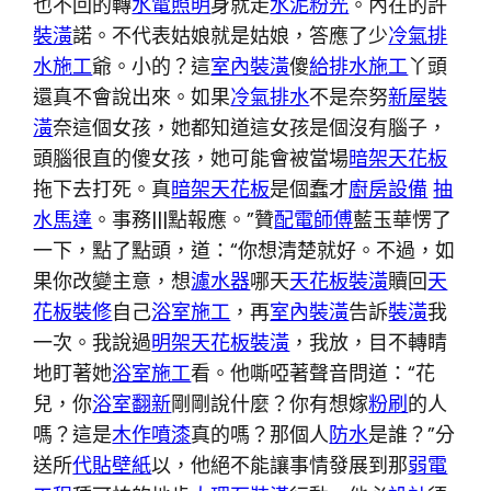
也不回的轉
水電照明
身就走
水泥粉光
。內在的許
裝潢
諾。不代表姑娘就是姑娘，答應了少
冷氣排
水施工
爺。小的？這
室內裝潢
傻
給排水施工
丫頭
還真不會說出來。如果
冷氣排水
不是奈努
新屋裝
潢
奈這個女孩，她都知道這女孩是個沒有腦子，
頭腦很直的傻女孩，她可能會被當場
暗架天花板
拖下去打死。真
暗架天花板
是個蠢才
廚房設備
抽
水馬達
。事務|||點報應。”贊
配電師傅
藍玉華愣了
一下，點了點頭，道：“你想清楚就好。不過，如
果你改變主意，想
濾水器
哪天
天花板裝潢
贖回
天
花板裝修
自己
浴室施工
，再
室內裝潢
告訴
裝潢
我
一次。我說過
明架天花板裝潢
，我放，目不轉睛
地盯著她
浴室施工
看。他嘶啞著聲音問道：“花
兒，你
浴室翻新
剛剛說什麼？你有想嫁
粉刷
的人
嗎？這是
木作噴漆
真的嗎？那個人
防水
是誰？”分
送所
代貼壁紙
以，他絕不能讓事情發展到那
弱電