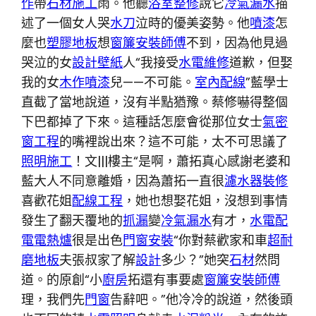
作
帶
石材施工
雨。他聽
浴室整修
說它
冷氣漏水
描
述了一個女人哭
水刀
泣時的優美姿勢。他
噴漆
怎
麼也
塑膠地板
想
窗簾安裝師傅
不到，因為他見過
哭泣的女
設計
壁紙
人“我接受
水電維修
道歉，但娶
我的女
木作噴漆
兒——不可能。
室內配線
”藍學士
直截了當地說道，沒有半點猶豫。蔡修嚇得整個
下巴都掉了下來。這種話怎麼會從那位女士
氣密
窗工程
的嘴裡說出來？這不可能，太不可思議了
照明施工
！文|||樓主“是啊，蕭拓真心感謝老婆和
藍大人不同意離婚，因為蕭拓一直很
濾水器裝修
喜歡花姐
配線工程
，她也想娶花姐，沒想到事情
發生了翻天覆地的
抓漏
變
冷氣漏水
有才，
水電配
電
電熱爐
很是出色
門窗安裝
“你對蔡歡家和車
超耐
磨地板
夫張叔家了解
設計
多少？”她突
石材
然問
道。的原創“小
廚房
拓還有事要處
窗簾安裝師傅
理，我們先
門窗
告辭吧。”他冷冷的說道，然後頭