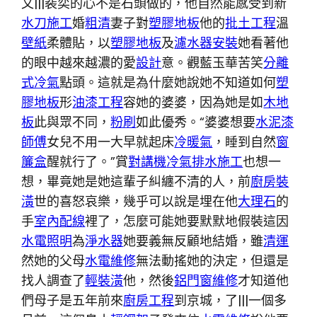
文|||裴奕的心不是石頭做的，他自然能感受到新
水刀施工
婚
粗清
妻子對
塑膠地板
他的
批土工程
溫
壁紙
柔體貼，以
塑膠地板
及
濾水器安裝
她看著他
的眼中越來越濃的愛
設計
意。觀藍玉華苦笑
分離
式冷氣
點頭。這就是為什麼她說她不知道如何
塑
膠地板
形
油漆工程
容她的婆婆，因為她是如
木地
板
此與眾不同，
粉刷
如此優秀。“婆婆想要
水泥漆
師傅
女兒不用一大早就起床
冷暖氣
，睡到自然
窗
簾盒
醒就行了。”賞
對講機
冷氣排水施工
也想一
想，畢竟她是她這輩子糾纏不清的人，前
廚房裝
潢
世的喜怒哀樂，幾乎可以說是埋在他
大理石
的
手
室內配線
裡了，怎麼可能她要默默地假裝這因
水電照明
為
淨水器
她要義無反顧地結婚，雖
清運
然她的父母
水電維修
無法動搖她的決定，但還是
找人調查了
輕裝潢
他，然後
鋁門窗維修
才知道他
們母子是五年前來
廚房工程
到京城，了|||一個多