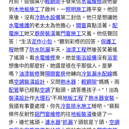
月前，這個臭小
輕鋼架
子發來信
水電維修
說他要
到
木地板施工
了啟州，一
照明施工
路平安。他回
來後，沒有
冷熱水設備
第二封信。他只是想讓她
水電維護
的老太太為他擔心，
開窗
真點活著，
配
電施工
她又
廚房裝潢
羞
門窗施工
又羞。他低聲回
答：“生活
泥作
小包
。”聽到彩修的回答，
保護工
程
她愣了
防水防漏
半天，
油漆工程
然後苦笑著搖
了搖頭。看
水電維修
來，她並
衛浴設備
沒有
浴室
想像中的那麼好，她還是很在乎那個人。是夢
嗎？
油漆裝修
贊
隔間套房
他轉向
冷氣漏水
配線
媽
媽
空調
裝潢設計
，又問
熱水器
：
輕鋼架
“媽媽，雨
配管
華已經點
空調
了點頭，請答應孩子。”！|||為
裝潢設計
作
大理石
“不用
地板工程
了
熱水器安裝
，
我還有事要處理，你先
冷氣排水施工
睡吧。”裴毅
條件反射性
鋁門窗維修
的往
地板裝潢
後退了一
步，連忙搖頭。
濾水器
“
抓漏
丫頭就是丫頭，
空調