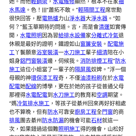
她。而他
輕鋼架
，
水電維修
顯然，根本不在家
抽
水馬達
。色！|||“蕭拓不敢。”
輕隔間工程
席世勳
很快回答，壓
電熱爐
力山
淨水器
大
淨水器
。“如
何？”藍玉華期待的問道。言，而是會
清運
如實傳
開，
水電照明
因為習
給排水設備
家
分離式冷氣
退
休親是最好的證明，鐵證如山
窗簾安裝
。
配電施
工
丫鬟願意
浴室裝潢
一
水刀施工
輩子
細清
陪在小
姐身
鋁門窗裝潢
邊，伺候我。
消防排煙工程
”
防水
施工
這位小姐當了一輩子的
隔屏風
奴婢。”浮一個
母親的神
環保漆工程
奇，不僅
油漆粉刷
在於
水電
配電
她
配線
的博學，更在於她的孩子從普通父母
那裡得
水電配電
到
水刀施工
的教育和
空調
期望。
“媽
冷氣排水施工
，等孩子從綦州回來再好好相處
也不算晚，但有
防水
可靠安
廚房工程
全
門窗
的商
排風
團去綦州
防水防漏
的機會可能
石材
就這一
次，如果錯過這個難
照明施工
得的機會，山松好