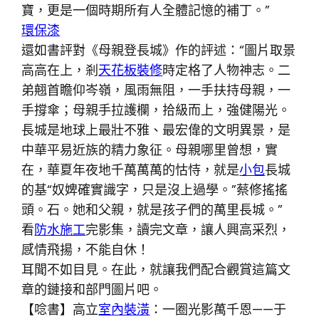
寶，更是一個時期所有人全體記憶的補丁。”
環保漆
還如書評對《母親登長城》作的評述：“圖片取景
高高在上，剎
天花板裝修
時定格了人物神志。二
弟翹首瞻仰岑嶺，風雨無阻，一手扶持母親，一
手撐傘；母親手拉護欄，拾級而上，強健陽光。
長城是地球上最壯不雅、最宏偉的文明異景，是
中華平易近族的精力象征。母親哪里曾想，實
在，華夏年夜地千萬萬萬的怙恃，就是
小包
長城
的基“奴婢確實識字，只是沒上過學。”蔡修搖搖
頭。石。她和父親，就是孩子們的萬里長城。”
看
防水施工
完影集，讀完文章，讓人興高采烈，
感情飛揚，不能自休！
耳聞不如目見。在此，就讓我們配合觀賞這篇文
章的鏈接和部門圖片吧。‎
【唸書】高立
室內裝潢
：一圈光影萬千恩——于