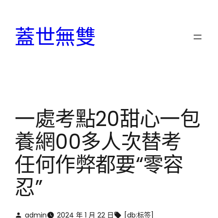
跳
至
蓋世無雙
主
要
內
容
一處考點20甜心一包
養網00多人次替考
任何作弊都要“零容
忍”
admin
2024 年 1 月 22 日
[db:标签]