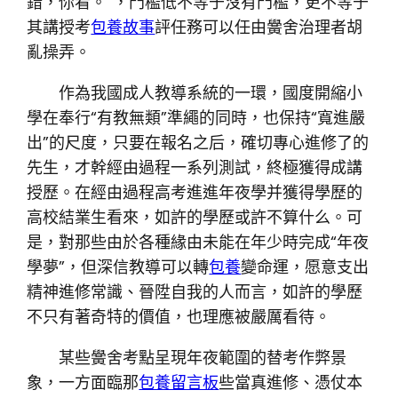
錯，你看。”，門檻低不等于沒有門檻，更不等于
其講授考
包養故事
評任務可以任由黌舍治理者胡
亂操弄。
作為我國成人教導系統的一環，國度開縮小
學在奉行“有教無類”準繩的同時，也保持“寬進嚴
出”的尺度，只要在報名之后，確切專心進修了的
先生，才幹經由過程一系列測試，終極獲得成講
授歷。在經由過程高考進進年夜學并獲得學歷的
高校結業生看來，如許的學歷或許不算什么。可
是，對那些由於各種緣由未能在年少時完成“年夜
學夢”，但深信教導可以轉
包養
變命運，愿意支出
精神進修常識、晉陞自我的人而言，如許的學歷
不只有著奇特的價值，也理應被嚴厲看待。
某些黌舍考點呈現年夜範圍的替考作弊景
象，一方面臨那
包養留言板
些當真進修、憑仗本