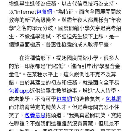
增進畢生進修為任務、以古代信息技巧為支持、
以“internet
包養網
+”為特征、面向全國展開開放
教導的新型高級黌舍。與盡年夜大都異樣有“年夜
學”之名的單元分歧，國度開縮小學欠亨過高考招
生、不設進學測試、不強迫先生線下上課，是一
個籠罩面極廣、普惠性極強的成人教導平臺。
在這種情形下，提起國度開縮小學，很多人
的第一印象都是“門檻低”，進而引申出“學歷含金
量低”。在某種水平上，這么說倒也不克不及算
錯，由於其建立的初志和任務，就是面向全平易
包養app
近供給畢生教導辦事，增進“人人皆學、
處處能學、不時可學
包養網
”的進修氣氛，
包養網
而非培育特定的精英人才。但是裴母聞言忍不住
笑了，
包養意思
搖頭道：“我媽真愛開玩笑，寶藏
在哪裡？不過我們這裡雖然沒有寶藏，但風景不