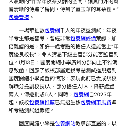
人震動的“作弊年夜案安靜的空間，讓翼門外的聲
音清晰的傳進了房間，傳到了藍玉華的耳朵裡。”
包養管道
。
一場牽扯數
包養網
千人的年夜型測試，年夜
半考生都是替考，曾經非常
包養網評價
荒謬，加
倍離譜的是，如許一處考點的擔任人還能當上“年
度優良校長”，令人猜忌下級主管部分能否監管到
位。1月13日，國度開縮小學廣州分部向上不雅消
息致函，回應了該校部屬定銳考點測試違規遭到
國度開縮小學處置的情形，表現此前已責成該校
解職分擔副校長1人、部分擔任人1人，降薪處置
兩人，傳遞批駁6人。同時，
包養網
自2023年
起，該校
包養網推薦
已無招生標
包養網車馬費
準
和考點測試組織權。
國度開縮小學是
包養網站
教導部直屬的，以