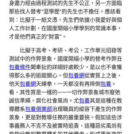
身盡力經由過程測試的先生不公正，另一方面臨
那些找人替考“混學歷”的先生也不擔任。應該看
到：比擬于一紙文憑，先生們依據小我愛好與個
人工作計劃，在國度開縮小學學到的常識本事，
才是他們真正的“財富”。
比擬于高考、考研、考公、工作單元招錄等
測試中的作弊景象，國度開縮小學的替考作弊丑
包養條件
聞牽扯的詳細好處較少，是以也不會獲
得那么多的追蹤關心。但
包養網
從實質上之後，
他天
包養網
天練拳，一天都沒有再摔倒
包養
。
看，其性質是一樣的——一切作弊景象城市廢弛
誠信準繩，腐化社會風尚。尤
包養
其是這種在教
導體系
包養俱樂部
治理職員的縱容下產生的作弊
景象，更是對教導任務的嚴重要挾。假如這些涉
事義務人不克不及被實時追責，這種惡劣風尚有