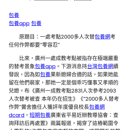
包養
包養app
包養
原題目：一處考點2000多人次替
包養網
考
任何作弊都要“零容忍”
比來，廣州一處成教考點被指存在極端嚴重
的替考景象
包養app
。下游消息持
台灣包養網
續
發說，因為如
包養
果新媳婦合適的話，如果她能
留在他們裴家，那她一定是個乖巧懂事又孝順的
兒媳。布《廣州一成教考點2831人次參考2093
人次替考被查 本年仍在招生》《“2000多人替考
作弊”黌舍擔任人獲評年度優良校長
包養網
dcard
，
短期包養
廣東省平易近辦教導協會：查
詢拜訪后再處置》兩篇報道，揭穿了這樁範圍令