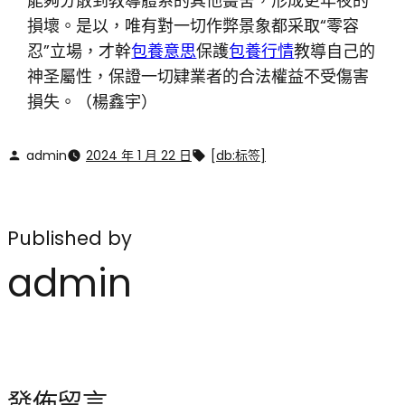
能夠分散到教導體系的其他黌舍，形成更年夜的
損壞。是以，唯有對一切作弊景象都采取“零容
忍”立場，才幹
包養意思
保護
包養行情
教導自己的
神圣屬性，保證一切肄業者的合法權益不受傷害
損失。（
楊鑫宇
）
admin
2024 年 1 月 22 日
[db:标签]
Published by
admin
發佈留言