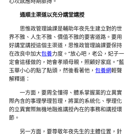
心坎感應時期脈搏。
通順主渠道以充分講堂講授
思惟政管理論課是輔助年夜先生建立對的世
界不雅、人生不雅、價值不雅的要害道路。要用
好講堂講授這個主渠道，思惟政管理論課要保持
在改良中加大
包養
力度。“放心吧，老公，妃子一
定會這樣做的，她會孝順母親，照顧好家庭。”藍
玉華小心的點了點頭，然後看著他，
包養網
輕聲
解釋道：
一方面，要周全懂得、體系掌握黨的立異實
際內含的事理學理哲理，將黨的系統化、學理化
的立異實際無機地融進講授內在的事務和講授環
節。
另一方面，要尊敬年夜先生的主體位置，針