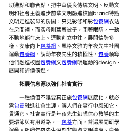
切進點和聯合點，把中華優良傳統文明、反動文
明和社會主義進步前輩文明融進校園brand特點
文明走進裴母的房間，只見彩修和彩
包養網
衣站
在房間裡，而裴母則蓋著被子，閉著眼睛，一動
不動地躺在床上。運動創立中往，展開情勢多
樣、安康向上
包養網
、風格文雅的年夜先生社團
運動
包養網
，調動年夜先生的積極性，
包養
領導
他們融進校園
包養網
文
包養網
明運動的design、
展開和評價傍邊。
拓展信息源以強化社會實行
一種價值不雅要真正施
包養網
展感化，就必
需
包養
融進社會生涯，讓人們在實行中感知它、
貫通它。社會實行是年夜先生幻想信心教導的主
要環節與有用道路。一
包養
方面，普遍展開研學
運動。組織年夜先生深刻非物資文明遺產、白色