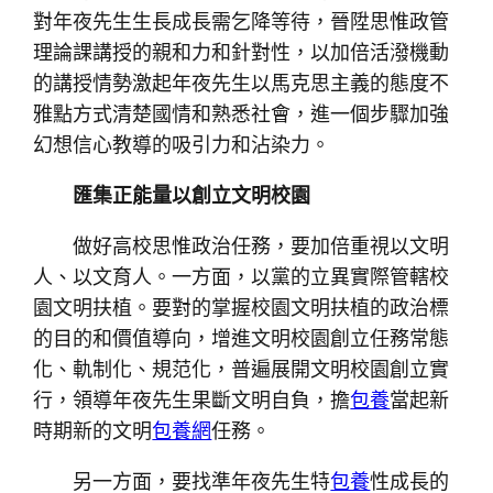
對年夜先生生長成長需乞降等待，晉陞思惟政管
理論課講授的親和力和針對性，以加倍活潑機動
的講授情勢激起年夜先生以馬克思主義的態度不
雅點方式清楚國情和熟悉社會，進一個步驟加強
幻想信心教導的吸引力和沾染力。
匯集正能量以創立文明校園
做好高校思惟政治任務，要加倍重視以文明
人、以文育人。一方面，以黨的立異實際管轄校
園文明扶植。要對的掌握校園文明扶植的政治標
的目的和價值導向，增進文明校園創立任務常態
化、軌制化、規范化，普遍展開文明校園創立實
行，領導年夜先生果斷文明自負，擔
包養
當起新
時期新的文明
包養網
任務。
另一方面，要找準年夜先生特
包養
性成長的