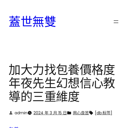
跳
至
蓋世無雙
主
要
內
容
加大力找包養價格度
年夜先生幻想信心教
導的三重維度
admin
2024 年 3 月 15 日
用心良苦
[db:标签]