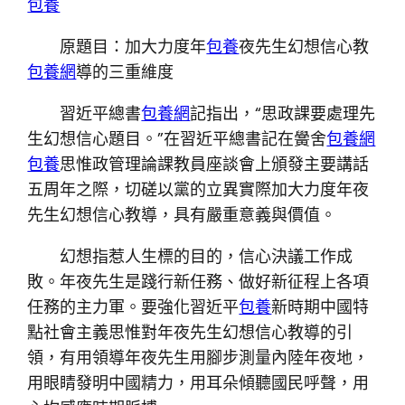
包養
原題目：加大力度年
包養
夜先生幻想信心教
包養網
導的三重維度
習近平總書
包養網
記指出，“思政課要處理先
生幻想信心題目。”在習近平總書記在黌舍
包養網
包養
思惟政管理論課教員座談會上頒發主要講話
五周年之際，切磋以黨的立異實際加大力度年夜
先生幻想信心教導，具有嚴重意義與價值。
幻想指惹人生標的目的，信心決議工作成
敗。年夜先生是踐行新任務、做好新征程上各項
任務的主力軍。要強化習近平
包養
新時期中國特
點社會主義思惟對年夜先生幻想信心教導的引
領，有用領導年夜先生用腳步測量內陸年夜地，
用眼睛發明中國精力，用耳朵傾聽國民呼聲，用