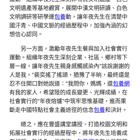
文明遺產等基地觀賞，展開中漢文明研讀、白色
文明調研等研學運
包養
動，讓年夜先生在清楚中
國汗青、中國文脈的經過歷程中，加強內涵的幻
想信心認同。
另一方面，激勵年夜先生餐與加入社會實行
運動。組織年夜先生深刻企業、社區、鄉村等下
層一線，讓年夜先生親身感觸感染內“該說謝謝的
人是我。”裴奕搖了搖頭，猶豫了半晌，最終還是
忍不住開口對她說道：“我問你，媽媽，還
包養網
有我的家人，希望陸的成長變更、光輝成績，在
社會實行的“年夜熔爐”中筑牢思惟基礎，進而果
斷走中國特點社會主義途徑的信念
包養
和決計。
總之，應在豐盛講堂講授、打造校園文明和
拓展社會實行的經過歷程中，將年夜先生培養成