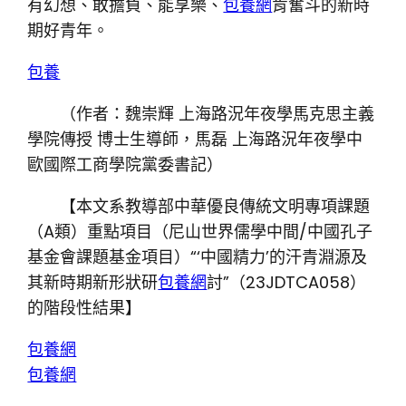
有幻想、敢擔負、能享樂、
包養網
肯奮斗的新時
期好青年。
包養
（作者：魏崇輝 上海路況年夜學馬克思主義
學院傳授 博士生導師，馬磊 上海路況年夜學中
歐國際工商學院黨委書記）
【本文系教導部中華優良傳統文明專項課題
（A類）重點項目（尼山世界儒學中間/中國孔子
基金會課題基金項目）“‘中國精力’的汗青淵源及
其新時期新形狀研
包養網
討”（23JDTCA058）
的階段性結果】
包養網
包養網