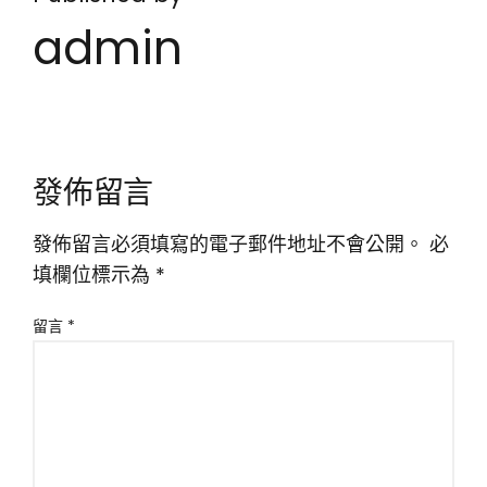
admin
發佈留言
發佈留言必須填寫的電子郵件地址不會公開。
必
填欄位標示為
*
留言
*