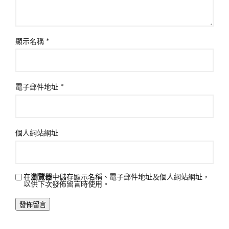
顯示名稱
*
電子郵件地址
*
個人網站網址
在
瀏覽器
中儲存顯示名稱、電子郵件地址及個人網站網址，
以供下次發佈留言時使用。