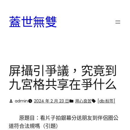
跳
至
蓋世無雙
主
要
內
容
屏攝引爭議，究竟到
九宮格共享在爭什么
admin
2024 年 2 月 23 日
用心良苦
[db:标签]
原題目：看片子拍銀幕分送朋友到伴侶圈公
道符合法規嗎（引題）