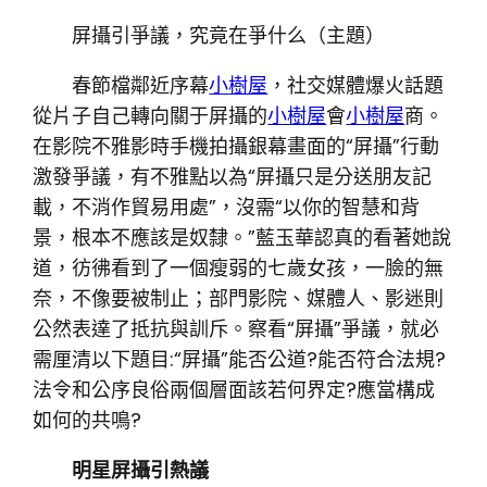
屏攝引爭議，究竟在爭什么（主題）
春節檔鄰近序幕
小樹屋
，社交媒體爆火話題
從片子自己轉向關于屏攝的
小樹屋
會
小樹屋
商。
在影院不雅影時手機拍攝銀幕畫面的“屏攝”行動
激發爭議，有不雅點以為“屏攝只是分送朋友記
載，不消作貿易用處”，沒需“以你的智慧和背
景，根本不應該是奴隸。”藍玉華認真的看著她說
道，彷彿看到了一個瘦弱的七歲女孩，一臉的無
奈，不像要被制止；部門影院、媒體人、影迷則
公然表達了抵抗與訓斥。察看“屏攝”爭議，就必
需厘清以下題目:“屏攝”能否公道?能否符合法規?
法令和公序良俗兩個層面該若何界定?應當構成
如何的共鳴?
明星屏攝引熱議