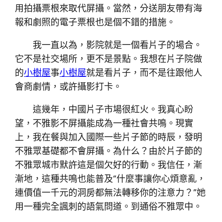
用拍攝票根來取代屏攝。當然，分送朋友帶有海
報和劇照的電子票根也是個不錯的措施。
我一直以為，影院就是一個看片子的場合。
它不是社交場所，更不是景點。我想在片子院做
的
小樹屋
事
小樹屋
就是看片子，而不是往跟他人
會商劇情，或許攝影打卡。
這幾年，中國片子市場很紅火。我真心盼
望，不雅影不屏攝能成為一種社會共鳴。現實
上，我在餐與加入國際一些片子節的時辰，發明
不雅眾基礎都不會屏攝。為什么？由於片子節的
不雅眾城市默許這是個欠好的行動。我信任，漸
漸地，這種共鳴也能普及“什麼事讓你心煩意亂，
連價值一千元的洞房都無法轉移你的注意力？”她
用一種完全諷刺的語氣問道。到通俗不雅眾中。