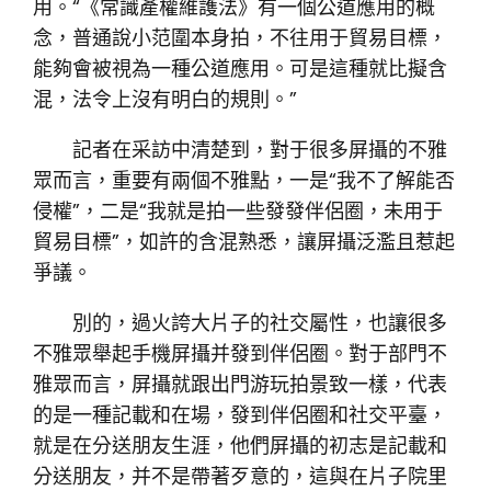
用。“《常識產權維護法》有一個公道應用的概
念，普通說小范圍本身拍，不往用于貿易目標，
能夠會被視為一種公道應用。可是這種就比擬含
混，法令上沒有明白的規則。”
記者在采訪中清楚到，對于很多屏攝的不雅
眾而言，重要有兩個不雅點，一是“我不了解能否
侵權”，二是“我就是拍一些發發伴侶圈，未用于
貿易目標”，如許的含混熟悉，讓屏攝泛濫且惹起
爭議。
別的，過火誇大片子的社交屬性，也讓很多
不雅眾舉起手機屏攝并發到伴侶圈。對于部門不
雅眾而言，屏攝就跟出門游玩拍景致一樣，代表
的是一種記載和在場，發到伴侶圈和社交平臺，
就是在分送朋友生涯，他們屏攝的初志是記載和
分送朋友，并不是帶著歹意的，這與在片子院里