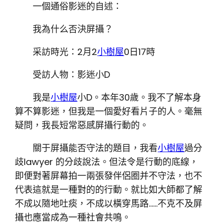
一個通俗影迷的自述：
我為什么否決屏攝？
采訪時光：2月2
小樹屋
0日17時
受訪人物：影迷小D
我是
小樹屋
小D。本年30歲。我不了解本身
算不算影迷，但我是一個愛好看片子的人。毫無
疑問，我長短常惡感屏攝行動的。
關于屏攝能否守法的題目，我看
小樹屋
過分
歧lawyer 的分歧說法。但法令是行動的底線，
即便對著屏幕拍一兩張發伴侶圈并不守法，也不
代表這就是一種對的的行動。就比如大師都了解
不成以隨地吐痰，不成以橫穿馬路……不克不及屏
攝也應當成為一種社會共鳴。