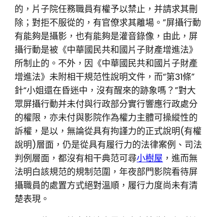
的，片子院任務職員有權予以禁止，并請求其刪
除；對拒不服從的，有官僚求其離場。”屏攝行動
有能夠是攝影，也有能夠是灌音錄像，由此，屏
攝行動是被《中華國民共和國片子財產增進法》
所制止的。不外，因《中華國民共和國片子財產
增進法》未附相干規范性說明文件，而“第31條”
針“小姐還在昏迷中，沒有醒來的跡象嗎？”對大
眾屏攝行動并未付與行政部分實行響應行政處分
的權限，亦未付與影院作為權力主體可操縱性的
訴權，是以，無論從具有拘謹力的正式說明(有權
說明)層面，仍是從具有履行力的法律案例、司法
判例層面，都沒有相干典范可尋
小樹屋
，進而無
法明白該規范的規制范圍，年夜部門影院看待屏
攝職員的處置方式絕對溫順，履行力度尚未有清
楚表現。