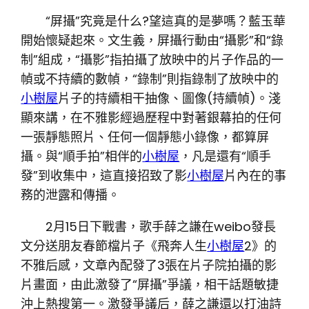
“屏攝”究竟是什么?望這真的是夢嗎？藍玉華
開始懷疑起來。文生義，屏攝行動由“攝影”和“錄
制”組成，“攝影”指拍攝了放映中的片子作品的一
幀或不持續的數幀，“錄制”則指錄制了放映中的
小樹屋
片子的持續相干抽像、圖像(持續幀)。淺
顯來講，在不雅影經過歷程中對著銀幕拍的任何
一張靜態照片、任何一個靜態小錄像，都算屏
攝。與“順手拍”相伴的
小樹屋
，凡是還有“順手
發”到收集中，這直接招致了影
小樹屋
片內在的事
務的泄露和傳播。
2月15日下戰書，歌手薛之謙在weibo發長
文分送朋友春節檔片子《飛奔人生
小樹屋
2》的
不雅后感，文章內配發了3張在片子院拍攝的影
片畫面，由此激發了“屏攝”爭議，相干話題敏捷
沖上熱搜第一。激發爭議后，薛之謙還以打油詩