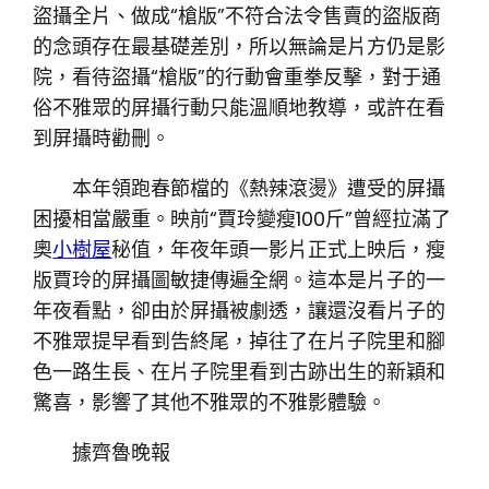
盜攝全片、做成“槍版”不符合法令售賣的盜版商
的念頭存在最基礎差別，所以無論是片方仍是影
院，看待盜攝“槍版”的行動會重拳反擊，對于通
俗不雅眾的屏攝行動只能溫順地教導，或許在看
到屏攝時勸刪。
本年領跑春節檔的《熱辣滾燙》遭受的屏攝
困擾相當嚴重。映前“賈玲變瘦100斤”曾經拉滿了
奧
小樹屋
秘值，年夜年頭一影片正式上映后，瘦
版賈玲的屏攝圖敏捷傳遍全網。這本是片子的一
年夜看點，卻由於屏攝被劇透，讓還沒看片子的
不雅眾提早看到告終尾，掉往了在片子院里和腳
色一路生長、在片子院里看到古跡出生的新穎和
驚喜，影響了其他不雅眾的不雅影體驗。
據齊魯晚報