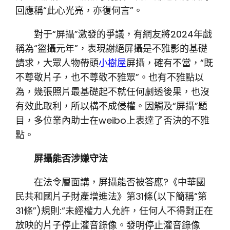
回應稱“此心光亮，亦復何言”。
對于“屏攝”激發的爭議，有網友將2024年戲
稱為“盜攝元年”，表現謝絕屏攝是不雅影的基礎
請求，大眾人物帶頭
小樹屋
屏攝，確有不當，“既
不尊敬片子，也不尊敬不雅眾”。也有不雅點以
為，幾張照片最基礎起不就任何劇透後果，也沒
有效此取利，所以構不成侵權。因觸及“屏攝”題
目，多位業內助士在weibo上表達了否決的不雅
點。
屏攝能否涉嫌守法
在法令層面講，屏攝能否被答應?《中華國
民共和國片子財產增進法》第31條(以下簡稱“第
31條”)規則:“未經權力人允許，任何人不得對正在
放映的片子停止灌音錄像。發明停止灌音錄像