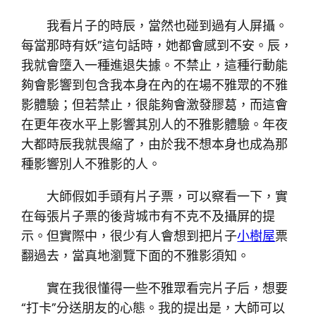
我看片子的時辰，當然也碰到過有人屏攝。
每當那時有妖”這句話時，她都會感到不安。辰，
我就會墮入一種進退失據。不禁止，這種行動能
夠會影響到包含我本身在內的在場不雅眾的不雅
影體驗；但若禁止，很能夠會激發膠葛，而這會
在更年夜水平上影響其別人的不雅影體驗。年夜
大都時辰我就畏縮了，由於我不想本身也成為那
種影響別人不雅影的人。
大師假如手頭有片子票，可以察看一下，實
在每張片子票的後背城市有不克不及攝屏的提
示。但實際中，很少有人會想到把片子
小樹屋
票
翻過去，當真地瀏覽下面的不雅影須知。
實在我很懂得一些不雅眾看完片子后，想要
“打卡”分送朋友的心態。我的提出是，大師可以