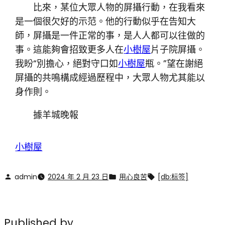
比來，某位大眾人物的屏攝行動，在我看來
是一個很欠好的示范。他的行動似乎在告知大
師，屏攝是一件正常的事，是人人都可以往做的
事。這能夠會招致更多人在
小樹屋
片子院屏攝。
我盼“別擔心，絕對守口如
小樹屋
瓶。”望在謝絕
屏攝的共鳴構成經過歷程中，大眾人物尤其能以
身作則。
據羊城晚報
小樹屋
admin
2024 年 2 月 23 日
用心良苦
[db:标签]
Published by