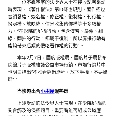
一位不愿簽字的法令界人士在接收記者采訪
時表現，《著作權法》第10條也規則，著作權包
含頒發權、簽名權、修正權、復制權、刊行權、
扮演權、放映權、信息收集傳佈權等十多項權
力，“在影院的屏攝行動，包含灌音、錄像、翻
錄、翻拍的行動，都屬于復制，所以屏攝行動有
能夠帶來后續的侵略著作權的行動”。
本年2月7日，國度版權局、國度片子局發布
院線片子版權維護公益市場行銷，市場行銷片中
也明白指出“不雅看經過歷程，放下手機，不要攝
屏”。
盡快超出含
小樹屋
混熟悉
上述受訪的法令界人士表現，在影院屏攝能
夠會觸及的侵權題目，重要看能否組成公道應