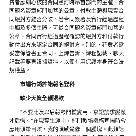
費者應細心核閱合同簽訂時昂首部門的主體、合
同題名簽章部門加蓋的公章、付款主體與現實合
同絕對方能否分歧。若合同簽署及實行經過歷程
中觸及多個主體，可從合同題名簽章部門加蓋的
公章、合同實行經過歷程確認的絕對方和付款行
動付出方來認定合同的絕對方。別的，花費者需
妥當保管書面合同、上課告訴、課程記載、聊天
記載等要害證據資料，以便有用保護本身符合法
規權益。
市場行銷許諾報名登科
缺少天資全額退款
“不要比及以后報考門檻變高、拿證請求變嚴
才后悔。”在現實生涯中，部門教培機構宣揚時會
應用頭暈目眩，我的頭感覺像一個腫塊。此類話