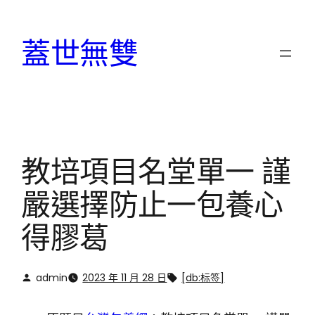
跳
至
蓋世無雙
主
要
內
容
教培項目名堂單一 謹
嚴選擇防止一包養心
得膠葛
admin
2023 年 11 月 28 日
[db:标签]