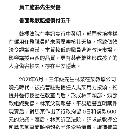
員工施暴先生受傷
書面報歉賠還償付五千
鼓樓法院在審訊實行中發明，部門教培機構
在僱用任務職員時未嚴厲審核其天資，招致個體
法令認識淡漠、本質較低的職員進進教培市場，
影響講授東西的品質，更有甚者能夠形成孩子的
人身傷害損失，存在平安隱患。
2021年6月，三年級先生林某在某教導公司
晚托時代，被托管駐點擔任人馬某用力按頭、拖
拽并強行按壓在教室門后，形成林某頭部、頸部
軟組織受傷。林某父親報警，平易近警查明案件
現實后，對馬某作出了行政拘留10日和罰款500
元的決議。隨后，林某訴至法院，請求該教導公
司與馬某書面賠禮報歉并承當醫療費、護理費等