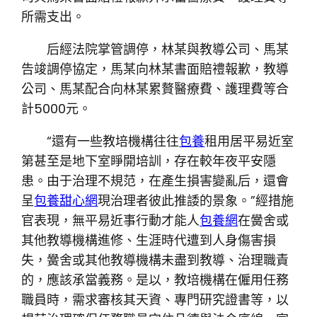
所需支出。
后經法院掌管調停，林某與教導公司、馬某
告竣調停協定，馬某向林某書面賠禮報歉，教導
公司、馬某配合向林某累贅醫療費、護理費等合
計5000元。
“還有一些教培機構往往
包養
租用居平易近室
第甚至是地下室睜開培訓，存在較年夜平安隱
患。由于治理不規范，在產生損害變亂后，還會
呈
包養甜心網
現治理者彼此推諉的景象。”經措施
官表現，無平易近事行動才能人
包養網
在黌舍或
其他教導機構進修、生涯時代遭到人身傷害損
失，黌舍或其他教導機構未盡到教導、治理職責
的，應該承當義務。是以，教培機構在僱用任務
職員時，需求審核其天資、專門研究證書等，以