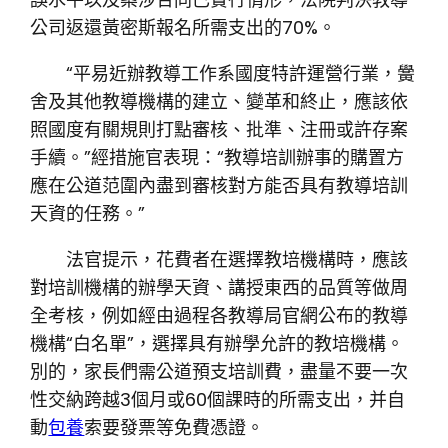
公司返還黃密斯報名所需支出的70%。
“平易近辦教導工作系國度特許運營行業，黌
舍及其他教導機構的建立、變革和終止，應該依
照國度有關規則打點審核、批準、注冊或許存案
手續。”經措施官表現：“教導培訓辦事的購置方
應在公道范圍內盡到審核對方能否具有教導培訓
天資的任務。”
法官提示，花費者在選擇教培機構時，應該
對培訓機構的辦學天資、講授東西的品質等做周
全考核，例如經由過程各教導局官網公布的教導
機構“白名單”，選擇具有辦學允許的教培機構。
別的，家長們需公道預支培訓費，盡量不要一次
性交納跨越3個月或60個課時的所需支出，并自
動
包養
索要發票等免費憑證。