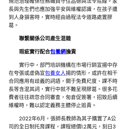
規范治理確保任務職員守住品德與法令底線。家
長與先生們也應加強平安與維權認識，在孩子遭
到人身損害時，實時經由過程法令道路處置膠
葛。
聯繫關係公司產生混雜
瑕疵實行配合
包養網
擔責
實行中，部門培訓機構在市場行銷宣揚中存
在夸張或虛偽宣
包養女人
揚的情形，或許在相干
合同應用有歧義的詞語，關于免費尺度、課不時
長等含混其詞，實行中就不難呈現膠葛。很多花
費者往往疏忽合同審查，匆倉促簽署，招致后續
維權時，難以認定義務主體停止追責。
2022年6月，張師長教師為其子購置了A公
司的全日制托育課程，課程總價1.2萬元，刻日3