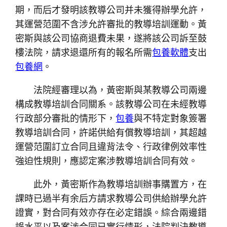
期，而后才發明該教導公司并未獲得辦學允許，
其運營范圍不含涉允許審批的教導培訓運動。黃
密斯與該公司協商退費未果，遂將該公司訴至鼓
樓法院，請求退還所有的報名所需
包養軟體
支出
包養網
。
法院經審理以為，黃密斯與某教導公司兩邊
構成教導培訓合同關系。該教導公司在未經教導
行政部分審批的情形下，
包養
與不特定對象簽署
教導培訓合同，許諾供給有償教導培訓，其超越
運營范圍訂立合同且違背法令、行政律例效率性
強迫性規則，應認定案涉教導培訓合同有效。
此外，黃密斯作為教導培訓辦事購置方，在
課時已過半有余后方請求教導公司供給辦學允許
證實，對合同有效亦存在必定錯誤。綜合兩邊錯
誤水平以及案涉合同已實行情形，法院判決教導