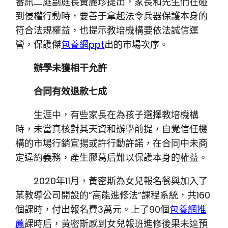
審訊二庭副庭長黃麗珍提出，家長和先生們在碰
到侵權行動時，要善于拿起法令兵器保護本身的
符合法規權益，也提示教培機構要依法誠信運
營，保護傑
包養網ppt
出的市場次序。
辦學未獲相干允許
合同有效退款七成
生涯中，有些家長在為孩子選擇教培機構
時，未當真核對其天資和辦學前提，自覺信任機
構的市場行銷宣揚或許行動許諾，在合同中未商
定違約義務，產生膠葛后難以保護本身的權益。
2020年11月，黃密斯為女兒報名餐與加入了
某教導公司開設的“高能進修法”課程系統，共160
個課時，付出報名費3萬元。上了90個
包養網推
薦
課時后，黃密斯感到女兒報班進修後果未達預