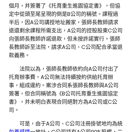
個月，并簽署了《托育重生進園協定書》，但協
定中從頭至尾呈現的倒是B公司的稱號。課程過
半后，因A公司講授地址搬家，張師長教師請求
退還剩余課程所需支出，A公司的控股股東C公司
向張師長教師許諾退款，但未按許諾實行。張師
長教師訴至法院，請求A公司、C公司配合承當退
款義務。
法院以為，張師長教師依約向A公司付出了
托育辦事費，A公司無法持續按約供給托育辦
事，組成違約。案涉合同系張師長教師與A公司
簽署，但合同稱號為《B公司托育重生進園協定
書》，并未明白表現合同絕對方為A公司或C公
司。
可是，由于A公司、C公司注冊掛號地均為統
包養感情
一地址，C公司持有A公司90%股權，二