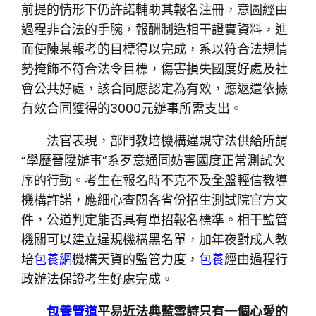
前提的情形下仍許諾輔助其報名注冊，意圖經由
過程非合法的手腕，報酬制造相干證實資料，進
而使陳某報考的目標得以完成，系以符合法規情
勢掩飾不符合法令目標，傷害損失國度好處及社
會公共好處，該合同應認定為有效，應返還依據
有效合同獲得的3000元辦事所需支出。
法官表現，部門教培機構違規守法供給所謂
“學歷晉陞辦事”系歹意通同妨害國度正常測試次
序的行動。考生在報名時不克不及全盤輕信教導
機構許諾，應細心查閱各省份招生測試院官方文
件，公道判定能否具有單招報名標準。相干監管
機關可以建立違規機構黑名單，加年夜對成人教
培
包養網
機構天資的監管力度，
包養
經由過程行
政辦法保證考生好處完成。
包養管道
平易近法典藍雪詩只有一個心愛的