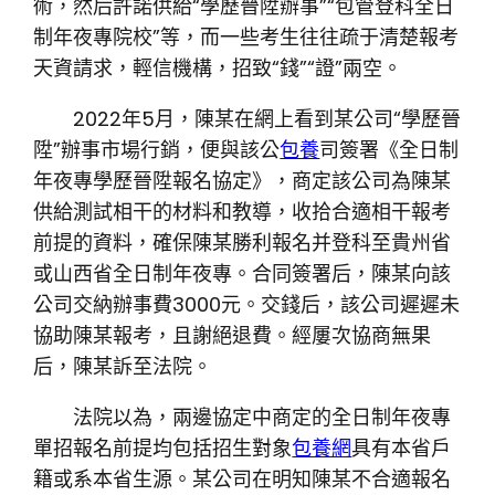
術，然后許諾供給“學歷晉陞辦事”“包管登科全日
制年夜專院校”等，而一些考生往往疏于清楚報考
天資請求，輕信機構，招致“錢”“證”兩空。
2022年5月，陳某在網上看到某公司“學歷晉
陞”辦事市場行銷，便與該公
包養
司簽署《全日制
年夜專學歷晉陞報名協定》，商定該公司為陳某
供給測試相干的材料和教導，收拾合適相干報考
前提的資料，確保陳某勝利報名并登科至貴州省
或山西省全日制年夜專。合同簽署后，陳某向該
公司交納辦事費3000元。交錢后，該公司遲遲未
協助陳某報考，且謝絕退費。經屢次協商無果
后，陳某訴至法院。
法院以為，兩邊協定中商定的全日制年夜專
單招報名前提均包括招生對象
包養網
具有本省戶
籍或系本省生源。某公司在明知陳某不合適報名