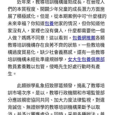
近年來，教導培訓機構蓬勃成長，在晉陞人
們的本質程度、開闢少年兒童的成長潛力方面施
展了積極感化。但是，從本期案例中可“什麼樣的
未來幸福？你知道
包養
他家的情況，但你知道他
家沒有人，家裡也沒有傭人，什麼都需要他一個
人做？媽媽不同意！這以看到，
包養網推薦
各類
教導培訓機構存在良莠不齊的狀態。一些教培機
構過度貿易化，缺少社會義務感。還有一些教導
培訓機構未經批準違規辦學，
女大生包養俱樂部
教員素養難以包管，侵略先生好處行動時有產
生。
此類辦學亂象招致膠葛頻發，搗亂了教導培
訓市場次序。是以，教導行政機關和市場監管部
分應該親密協同共同、加大力度法律監視，對違
背誠信、無證辦學的教導培訓機構果斷予以取
消，并予以響應處分。同時，采用多種辦法，普