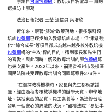
原題目
台灣包養網
：教培項目名堂單一 謹嚴
選擇防止膠葛
法治日報記者 王瑩 通信員 葉培欣
近年來，跟著“雙減”政策落地，很多學科類
培訓
包養網
已逐步加入教導培訓市場，但“素能強
化”“綜合成長”等項目卻成為越來越多校外教培機
包養網
構的“主攻”標的目的，遭到家長和先生們
的喜愛。與此同時，觸及教導培訓的膠
包養網
葛
也幾次產生。2022年以來，福建省福州市鼓樓區
國民法院共受理教導培訓合同膠葛案件378件。
“在選擇教導機構時，家長與先生都應該謹
嚴，經由過程考核教導機構的辦學天資、辦學地
址、講授東西的品質、員工素養等，為進修晉陞
發明一個安心的周遭的狀況。”鼓樓法院平易近事