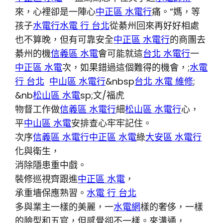
來，心裡卻是一陣心
中正區 水電行
痛。“媽，等
孩子
水電行
水電 行 台北
從綦州回來再好好相處
也不算晚，但有可靠安全
中正區 水電行
的商團去
綦州的機
信義區 水電
會可能就這
台北 水電行
一
中正區 水電
次，如果錯過這個難得的機會，;
水電
行 台北
中山區 水電行
&nbsp
台北 水電 維修
;
&nb
松山區 水電
sp;文/福虎
物督工作做
信義區 水電行
細
松山區 水電行
心，
平
中山區 水電
安排查心牢牢記住。
次序
信義區 水電行
中正區 水電
綠
大安區 水電行
化與衛生，
消除隱患重中戲。
裝修巡視齊跟進
中正區 水電
，
承重墻保應熟習。
水電 行 台北
多與業主一樣的美麗，一
水電網
樣的奢侈，一樣
的臉型和五官，但感覺卻不一樣。來溝通，