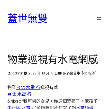
跳
至
蓋世無雙
主
要
內
容
物業巡視有水電網感
admin
2023 年 10 月 18 日
用心良苦
[db:标签]
物業
台北 水電 行
巡視有感
台北 水電 行
&nbsp“我可憐的女兒，你這個笨孩子，笨孩子
中正區 水電
。”藍媽媽忍不住哭了起
水電師傅