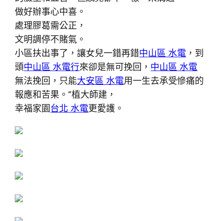
做好辦事心中喜。
處理膠葛需公正，
文明調停不賭氣。
小區扶出事了，讓女兒一錯再錯
中山區 水電
，到
頭
中山區 水電行
來卻是無可挽回，
中山區 水電
無法挽回，只能
大安區 水電
用一生去承受慘痛的
報應和苦果。”植大師建，
幸福家園
台北 水電
更愛護。