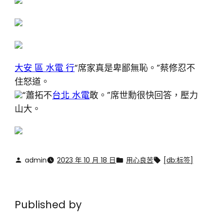
大安 區 水電 行
“席家真是卑鄙無恥。”蔡修忍不
住怒道。
“蕭拓不
台北 水電
敢。”席世勳很快回答，壓力
山大。
admin
2023 年 10 月 18 日
用心良苦
[db:标签]
Published by