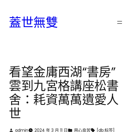
跳
至
蓋世無雙
主
要
內
容
看望金庸西湖“書房”
雲到九宮格講座松書
舍：耗資萬萬遺愛人
世
admin
2024 年 3 月 11 日
用心良苦
[db:标签]