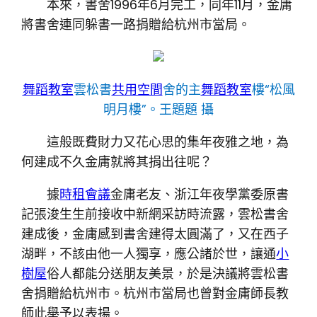
本來，書舍1996年6月完工，同年11月，金庸
將書舍連同躲書一路捐贈給杭州市當局。
舞蹈教室
雲松書
共用空間
舍的主
舞蹈教室
樓“松風
明月樓”。
王題題 攝
這般既費財力又花心思的集年夜雅之地，為
何建成不久金庸就將其捐出往呢？
據
時租會議
金庸老友、浙江年夜學黨委原書
記張浚生生前接收中新網采訪時流露，雲松書舍
建成後，金庸感到書舍建得太圓滿了，又在西子
湖畔，不該由他一人獨享，應公諸於世，讓通
小
樹屋
俗人都能分送朋友美景，於是決議將雲松書
舍捐贈給杭州市。杭州市當局也曾對金庸師長教
師此舉予以表揚。