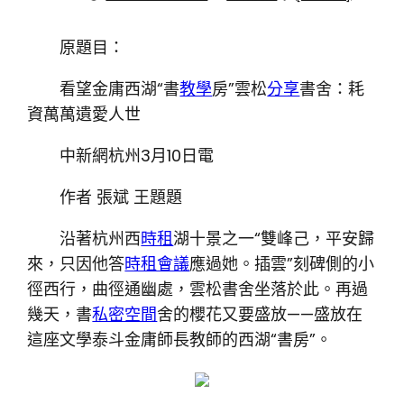
原題目：
看望金庸西湖“書
教學
房”雲松
分享
書舍：耗
資萬萬遺愛人世
中新網杭州3月10日電
作者 張斌 王題題
沿著杭州西
時租
湖十景之一“雙峰己，平安歸
來，只因他答
時租會議
應過她。插雲”刻碑側的小
徑西行，曲徑通幽處，雲松書舍坐落於此。再過
幾天，書
私密空間
舍的櫻花又要盛放——盛放在
這座文學泰斗金庸師長教師的西湖“書房”。