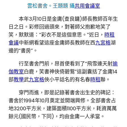
雲松書舍。
王題題 攝
共用會議室
本年3月10日是金庸(查良鏞)師長教師百年生
日之日。彩修回過頭來，對著師父抱歉地笑了
笑，默默道：“彩衣不是這個意思。”近日，
時租
會議
中新網看望這座金庸師長教師在西
九宮格
湖
邊的“書房”。
行至書舍門前，昂首便看到了“飛雪連天射
瑜
伽教室
白鹿，笑書神俠倚碧鴛”這副囊括了金庸14
部
教學
武
九宮格
俠小平話名的有名春
時租
聯。
穿門而進，即是記錄著書舍出生史的碑記：
書舍於1994年10月奠定並開端興修。全部書舍占
地3200平方米，建築面積1100平方米，耗資萬萬
餘元(國民幣，下同)，均由金庸一人承當。