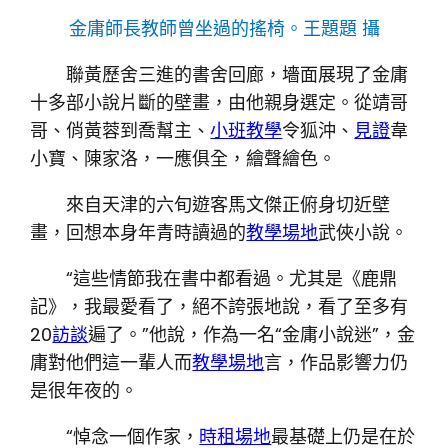
金庸師長教師曾坐過的搖椅。
王題題 攝
聯黃歷舍三進的書舍回廊，墻面展現了金庸
十多部小說片斷的壁畫，由他親身選定。從靖哥
哥、俏黃蓉到喬幫主、
小班教學
令狐沖、
見證
韋
小寶、陳家洛，一應俱全，繪聲繪色。
來自天津的六旬遊客馬文傑正俯身切近壁
畫，回想本身年青時讀過的
教學場地
武俠小說。
“這些情節我在書中都看過。尤其是《鹿鼎
記》，我最愛看了，絕不誇張地說，看了至多有
20
訪談
遍了。”他說，作為一名“金庸小說迷”，金
庸對他們這一輩人而
教學場地
言，作品影響力仍
是很年夜的。
“悼念一個作家，
時租場地
最基礎上仍是在於