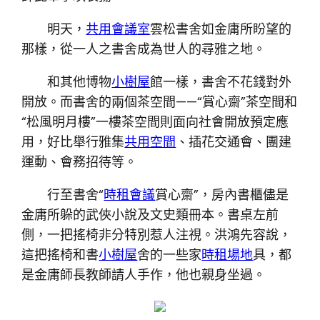
明天，
共用會議室
雲松書舍如金庸所盼望的
那樣，從一人之書舍成為世人的尋雅之地。
和其他博物
小樹屋
館一樣，書舍不花錢對外
開放。而書舍的兩個茶空間——“賞心齋”茶空間和
“松風明月樓”一樓茶空間則面向社會開放預定應
用，好比舉行雅集
共用空間
、插花交通會、團建
運動、會務招待等。
行至書舍“
時租會議
賞心齋”，房內書櫃儘是
金庸所躲的武俠小說及文史類冊本。書桌左前
側，一把搖椅非分特別惹人注視。洪鴻先容說，
這把搖椅和書
小樹屋
舍的一些家
時租場地
具，都
是金庸師長教師請人手作，他也親身坐過。