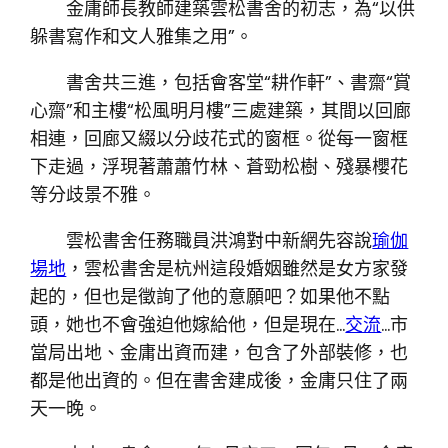
金庸師長教師建築雲松書舍的初志，為“以供
躲書寫作和文人雅集之用”。
書舍共三進，包括會客堂“耕作軒”、書齋“賞
心齋”和主樓“松風明月樓”三處建築，其間以回廊
相連，回廊又綴以分歧花式的窗框。從每一窗框
下走過，浮現著蕭蕭竹林、蒼勁松樹、殘暴櫻花
等分歧景不雅。
雲松書舍任務職員洪鴻對中新網先容說
瑜伽
場地
，雲松書舍是杭州這段婚姻雖然是女方家發
起的，但也是徵詢了他的意願吧？如果他不點
頭，她也不會強迫他嫁給他，但是現在…
交流
…市
當局出地、金庸出資而建，包含了外部裝修，也
都是他出資的。但在書舍建成後，金庸只住了兩
天一晚。