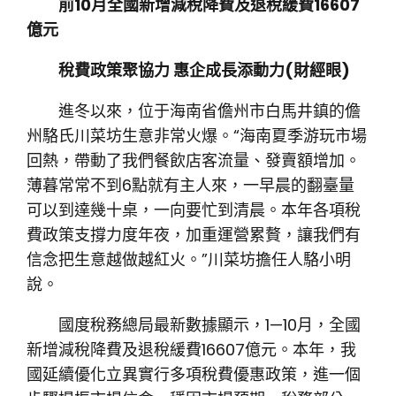
前10月全國新增減稅降費及退稅緩費16607
億元
稅費政策聚協力 惠企成長添動力(財經眼)
進冬以來，位于海南省儋州市白馬井鎮的儋
州駱氏川菜坊生意非常火爆。“海南夏季游玩市場
回熱，帶動了我們餐飲店客流量、發賣額增加。
薄暮常常不到6點就有主人來，一早晨的翻臺量
可以到達幾十桌，一向要忙到清晨。本年各項稅
費政策支撐力度年夜，加重運營累贅，讓我們有
信念把生意越做越紅火。”川菜坊擔任人駱小明
說。
國度稅務總局最新數據顯示，1—10月，全國
新增減稅降費及退稅緩費16607億元。本年，我
國延續優化立異實行多項稅費優惠政策，進一個