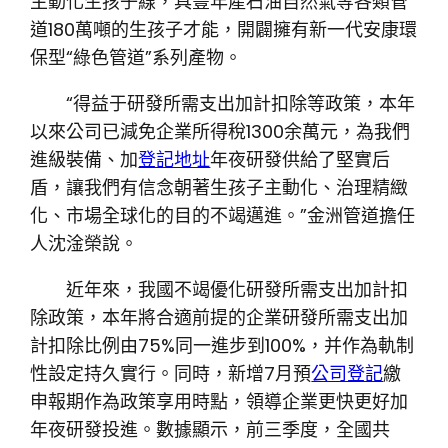
主動化生孩子線，具豐年產石油自然氣等各類管
道180萬噸的生孩子才能，開闢擁有新一代安康環
保型“綠色管道”系列產物。
“得益于研發所需支出加計扣除等政策，本年
以來公司已減免企業所得稅1300余萬元，為我們
進級裝備、加
登記地址
年夜研發供給了堅實后
盾，讓我們有信念朝著生孩子主動化、治理精緻
化、市場全球化的目的不竭邁進。”金洲管道擔任
人沈淦榮說。
近年來，我國不竭優化研發所需支出加計扣
除政策，本年將合適前提的企業研發所需支出加
計扣除比例由75%同一進步到100%，并作為軌制
性設定持久實行。同時，新增7月預
公司登記
繳
申報期作為政策享用時點，領導企業更快更好加
年夜研發投進。數據顯示，前三季度，全國共