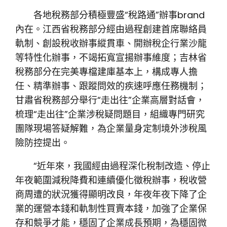
各地稅務部分積極豐盛“稅路通”辦事brand
內在。江西省稅務部分經由過程創建首席聯絡員
軌制、創設稅收辦事縱貫車、開辦稅企行業沙龍
等特性化辦事，不竭拓寬宣揚辦事維度；吉林省
稅務部分在完美專檔建庫基本上，構成專人擔
任、精準辦事、跟蹤問效的疾速呼應任務機制；
甘肅省稅務部分舉行“走出往”企業高層對話會，
梳理“走出往”企業涉稅疑問題目，組織專門研究
團隊現場答疑解難，為企業量身定制境外涉稅風
險防控提出。
“近年來，我國經由過程深化稅制改造、停止
年夜範圍減稅降費和連續優化徵稅辦事，稅收營
商周遭的狀況獲得顯明改良，年夜年夜下降了企
業的運營本錢和軌制性買賣本錢，加強了企業保
存和競爭才能，穩固了企業成長預期，為穩固微