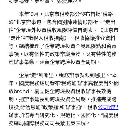
動更穩健、更堅實。”張愛麗說。
本年10月，北京市稅務部分發布首批“稅路
通”北京辦事包，包含國別陳述情形剖析、“走出
往”企業境外投資稅收風險評價自測表、《北京市
“走出往”徵稅人稅收指南》、稅收協議推介資料
等，總結梳理了企業跨境投資罕見風險點和留意
事項，既有個性的政策常識產物，又有特性的務
虛辦事舉動，涵蓋企業跨境投資全周期。
企業“走”到哪里，稅務辦事就跟到哪里。“本
年，國度稅務總局發布‘稅路通’辦事高程度對外開
放brand，樹立健全跨境投資稅收辦事長效機
制，把辦事延長到跨境投資全周期，推進完成跨
境投資‘信息通’‘政策通’和‘辦事通’，稅收
公司登記
辦事加倍專門研究化、規范化、國際化。”國度稅
務總局國際稅務司司長蒙玉英表現。