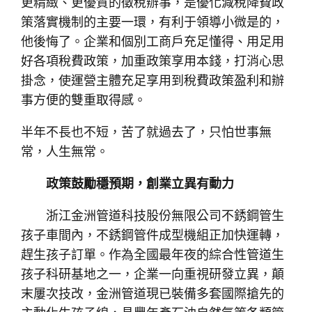
更精緻、更優質的徵稅辦事，是優化減稅降費政
策落實機制的主要一環，有利于領導小微是的，
他後悔了。企業和個別工商戶充足懂得、用足用
好各項稅費政策，加重政策享用本錢，打消心思
掛念，使運營主體充足享用到稅費政策盈利和辦
事方便的雙重取得感。
半年不長也不短，苦了就過去了，只怕世事無
常，人生無常。
政策鼓勵穩預期，創業立異有動力
浙江金洲管道科技股份無限公司不銹鋼管生
孩子車間內，不銹鋼管件成型機組正加快運轉，
趕生孩子訂單。作為全國最年夜的綜合性管道生
孩子科研基地之一，企業一向重視研發立異，顛
末屢次技改，金洲管道現已裝備多套國際搶先的