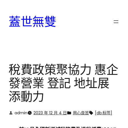
跳
至
蓋世無雙
主
要
內
容
稅費政策聚協力 惠企
發營業 登記 地址展
添動力
admin
2023 年 12 月 4 日
用心良苦
[db:标签]