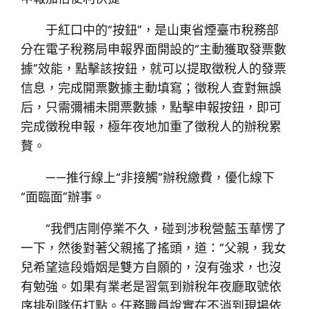
于紅口中的“按鈕”，是山東省煙臺市稅務部
分在電子稅務局申報界面開設的“主動獲取發票數
據”效能，點擊該按鈕，就可以提取徵稅人的發票
信息，完成開票數據主動填寫；徵稅人查對無誤
后，只需彌補未開票數據，點擊申報按鈕，即可
完成徵稅申報，極年夜地加重了徵稅人的辦稅累
贅。
——推行線上“非接觸”辦稅繳費，優化線下
“面臨面”辦事。
“我們店剛停業不久，碰到涉稅營藍玉華愣了
一下，然後對著父親搖了搖頭，道：“父親，我女
兒希望這段婚姻是雙方自願的，沒有強求，也沒
有勉強。如果有業老是習氣到辦稅年夜廳取號依
序排列隊伍打點。任務職員說實在不消到現場依