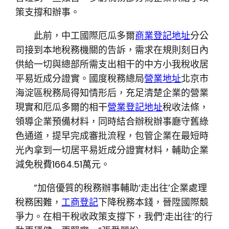
策支撐和辦事。
此前，中工國際厄瓜多爾
商業登記地址
分公
司接到本地稅務機關的告訴，需求在規則刻日內
供給一切與總部所需支出相干的中方小我稅收居
平易近成分證實。國度稅務總局
營業地址
北京市
海淀區稅務局得知情形后，充足清楚企業的營業
現實和厄瓜多爾的相干
營業登記地址
稅收法條，
領導企業預備材料，同時結合辦稅辦事廳守舊綠
色通道，提早完成審批流程，包管企業在最短時
光內拿到一切居平易近成分證實材料，輔助企業
減免稅費1664.51萬元。
“加倍優質的稅務辦事輔助‘走出往’企業處理
稅務困難，
工商登記
下降稅務本錢，晉陞國際競
爭力。在相干稅收政策支撐下，我們‘走出往’的行