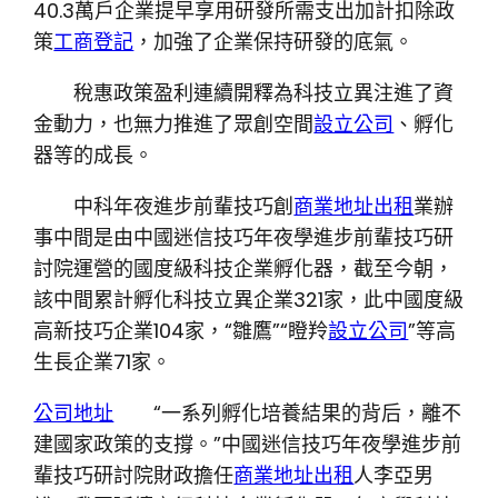
40.3萬戶企業提早享用研發所需支出加計扣除政
策
工商登記
，加強了企業保持研發的底氣。
稅惠政策盈利連續開釋為科技立異注進了資
金動力，也無力推進了眾創空間
設立公司
、孵化
器等的成長。
中科年夜進步前輩技巧創
商業地址出租
業辦
事中間是由中國迷信技巧年夜學進步前輩技巧研
討院運營的國度級科技企業孵化器，截至今朝，
該中間累計孵化科技立異企業321家，此中國度級
高新技巧企業104家，“雛鷹”“瞪羚
設立公司
”等高
生長企業71家。
公司地址
“一系列孵化培養結果的背后，離不
建國家政策的支撐。”中國迷信技巧年夜學進步前
輩技巧研討院財政擔任
商業地址出租
人李亞男