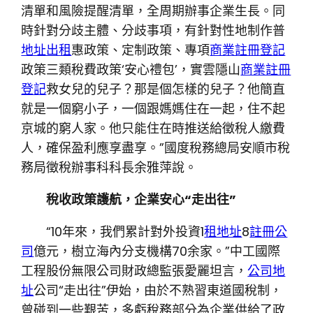
清單和風險提醒清單，全周期辦事企業生長。同
時針對分歧主體、分歧事項，有針對性地制作普
地址出租
惠政策、定制政策、專項
商業註冊登記
政策三類稅費政策‘安心禮包’，實雲隱山
商業註冊
登記
救女兒的兒子？那是個怎樣的兒子？他簡直
就是一個窮小子，一個跟媽媽住在一起，住不起
京城的窮人家。他只能住在時推送給徵稅人繳費
人，確保盈利應享盡享。”國度稅務總局安順市稅
務局徵稅辦事科科長余雅萍說。
稅收政策護航，企業安心“走出往”
“10年來，我們累計對外投資1
租地址
8
註冊公
司
億元，樹立海內分支機構70余家。”中工國際
工程股份無限公司財政總監張愛麗坦言，
公司地
址
公司“走出往”伊始，由於不熟習東道國稅制，
曾碰到一些艱苦，多虧稅務部分為企業供給了政