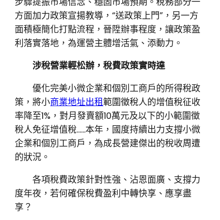
步驟提振市場信念、穩固市場預期。稅務部分一
方面加力政策宣揚教導，“送政策上門”，另一方
面積極簡化打點流程，晉陞辦事程度，讓政策盈
利落實落地，為運營主體增活氣、添動力。
涉稅營業輕松辦，稅費政策實時達
優化完美小微企業和個別工商戶的所得稅政
策，將小
商業地址出租
範圍徵稅人的增值稅征收
率降至1%，對月發賣額10萬元及以下的小範圍徵
稅人免征增值稅……本年，國度持續出力支撐小微
企業和個別工商戶，為成長營建傑出的稅收周遭
的狀況。
各項稅費政策針對性強、沾恩面廣、支撐力
度年夜，若何確保稅費盈利中轉快享、應享盡
享？