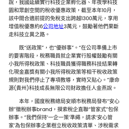
說，我國延續實行科技企業孵化器、年夜學科技
園和眾創空間的稅收優惠政策，截至本年10月，
該中間合適前提的免稅支出跨越1300萬元，享用
增值稅優惠約6
公司地址
3萬元，鼓勵著他們果斷
走科技立異之路。
既“送政策”，也“優辦事”。“在公司準備上市
的要害階段，稅務職員就企業實行股權鼓勵有關
小我所得稅政策、科技職員獲得職務科技結果轉
化現金嘉獎有關小我所得稅政策等相干稅收政策
規則對我們停止了專項教導，實時又貼心。”康命
源(貴州)科技成長無限公司財政擔任人金燕說。
本年，國度稅務總局安順市稅務局發布“安心
辦”徵稅辦事brand，摸索稅企直聯“管家式”包保
辦事。“我們保持‘一企一策’準繩，請求‘安心管
家’為包保辦事企業樹立稅收政策清單、涉稅需求