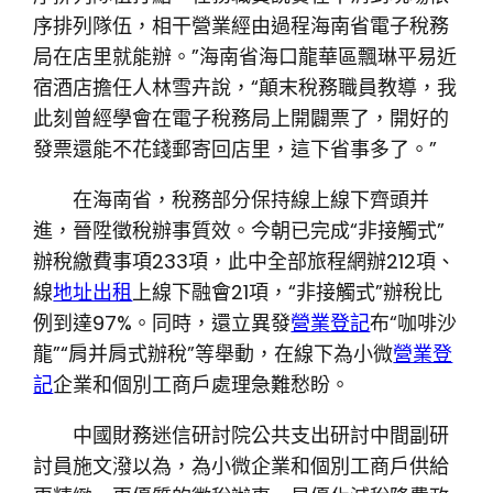
序排列隊伍，相干營業經由過程海南省電子稅務
局在店里就能辦。”海南省海口龍華區飄琳平易近
宿酒店擔任人林雪卉說，“顛末稅務職員教導，我
此刻曾經學會在電子稅務局上開闢票了，開好的
發票還能不花錢郵寄回店里，這下省事多了。”
在海南省，稅務部分保持線上線下齊頭并
進，晉陞徵稅辦事質效。今朝已完成“非接觸式”
辦稅繳費事項233項，此中全部旅程網辦212項、
線
地址出租
上線下融會21項，“非接觸式”辦稅比
例到達97%。同時，還立異發
營業登記
布“咖啡沙
龍”“肩并肩式辦稅”等舉動，在線下為小微
營業登
記
企業和個別工商戶處理急難愁盼。
中國財務迷信研討院公共支出研討中間副研
討員施文潑以為，為小微企業和個別工商戶供給