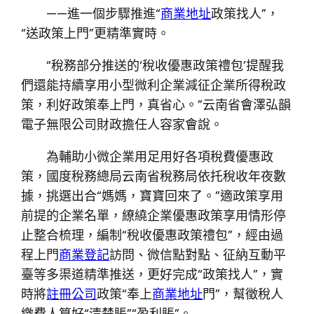
——進一個步驟推進“
商業地址
政策找人”，
“送政策上門”更精準實時。
“稅務部分推送的‘稅收優惠政策禮包’提醒我
們還能持續享用小型微利企業減征企業所得稅政
策，利好政策奉上門，真省心。”云南省會澤弘韻
電子無限公司財政擔任人容家會說。
為輔助小微企業用足用好各項稅費優惠政
策，國度稅務總局云南省稅務局依托稅收年夜數
據，挑選出合“媽媽，寶寶回來了。”適政策享用
前提的企業名單，繚繞企業優惠政策享用情形停
止整合梳理，編制“稅收優惠政策禮包”，經由過
程上門
商業登記
訪問、微信點對點、征納互動平
臺等多渠道精準推送，更好完成“政策找人”，實
時將
註冊公司
政策“奉上
商業地址
門”，幫徵稅人
繳費人算好“清楚賬”“盈利賬”。