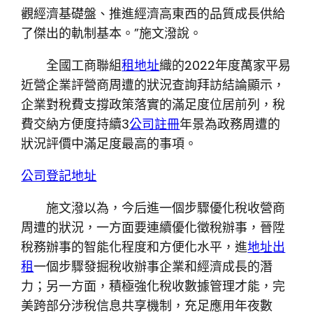
觀經濟基礎盤、推進經濟高東西的品質成長供給
了傑出的軌制基本。”施文潑說。
全國工商聯組
租地址
織的2022年度萬家平易
近營企業評營商周遭的狀況查詢拜訪結論顯示，
企業對稅費支撐政策落實的滿足度位居前列，稅
費交納方便度持續3
公司註冊
年景為政務周遭的
狀況評價中滿足度最高的事項。
公司登記地址
施文潑以為，今后進一個步驟優化稅收營商
周遭的狀況，一方面要連續優化徵稅辦事，晉陞
稅務辦事的智能化程度和方便化水平，進
地址出
租
一個步驟發掘稅收辦事企業和經濟成長的潛
力；另一方面，積極強化稅收數據管理才能，完
美跨部分涉稅信息共享機制，充足應用年夜數