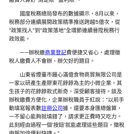
國度稅務總局發布的數據顯示，8月以來，
稅務部分連續展開政策精準推送跨越5億次，從
“政策找人”到“政策落地”全環節連續晉陞稅務行
政效能。
——辦稅繳
商業登記
費便捷又省心，處理徵
稅人繳費人不會辦、辦欠好的題目。
山東省煙臺市饅心滿億食物商貿無限公司是
一家以研產生產膠東花餑餑為主的小微企業，其
生孩子的花餑餑款式新奇，深受顧客接待。談及
辦稅繳費方便化，企業辦稅職員于紅說：“以前手
動填寫報表數
註冊公司
據，還要本身匯總盤算，
一不留心能夠就填錯了，請求更正費時又吃力。
此刻經由過程一個‘按鈕’就能處理這些題目，徵稅
申報加倍便利快捷。”