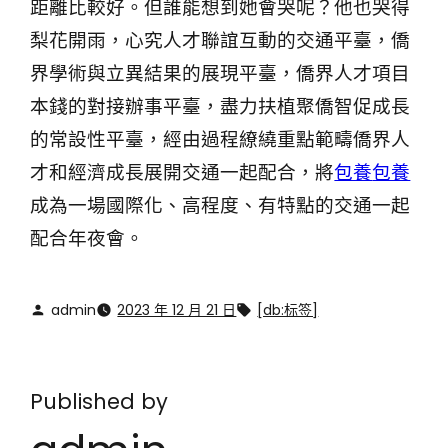
距離比較好。但誰能想到她會哭呢？他也哭得
梨花開雨，心究人才聯誼互動的交通平臺，僑
界學術與立異結果的展現平臺，僑界人才項目
本錢的對接辦事平臺，盡力扶植聚僑智促成長
的常設性平臺，經由過程繚繞重點範疇僑界人
才和經濟成長展開交通一起配合，將
包養
包養
成為一場國際化、高程度、有特點的交通一起
配合年夜會。
admin
2023 年 12 月 21 日
[db:标签]
Published by