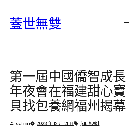
跳
至
蓋世無雙
主
要
內
容
第一屆中國僑智成長
年夜會在福建甜心寶
貝找包養網福州揭幕
admin
2023 年 12 月 21 日
[db:标签]