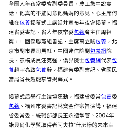
全國人年夜常委會副委員長、農工黨中說實
話，他真的不能同意他媽媽的意見。心主席何
維在
包養
揭幕式上講話并宣布年夜會揭幕。福
建省委書記、省人年夜常委
包養
會主任周祖
翼，中國僑聯黨組書記、主席萬立駿
包養
，北
京市副市長司馬紅，中國迷信院副
包養網
院
長、黨構成員汪克強，僑界院士
包養網
代表
包
養
趙宇亮致
包養
辭。福建省委副書記、省國民
當局省長趙龍掌管揭幕式。
揭幕式后舉行主論壇運動，福建省委常
包養
委
包養
、福州市委書記林寶金作宗旨演講，福建
省委常委、統戰部部長王永禮掌管。2004年
諾貝爾化學獎取得者阿夫拉“什麼樣的未來幸