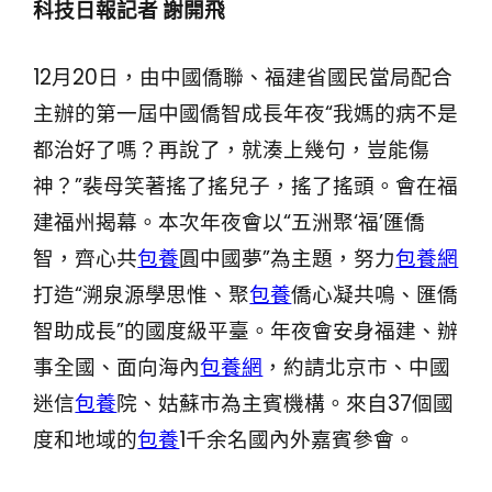
科技日報記者 謝開飛
12月20日，由中國僑聯、福建省國民當局配合
主辦的第一屆中國僑智成長年夜“我媽的病不是
都治好了嗎？再說了，就湊上幾句，豈能傷
神？”裴母笑著搖了搖兒子，搖了搖頭。會在福
建福州揭幕。本次年夜會以“五洲聚‘福’匯僑
智，齊心共
包養
圓中國夢”為主題，努力
包養網
打造“溯泉源學思惟、聚
包養
僑心凝共鳴、匯僑
智助成長”的國度級平臺。年夜會安身福建、辦
事全國、面向海內
包養網
，約請北京市、中國
迷信
包養
院、姑蘇市為主賓機構。來自37個國
度和地域的
包養
1千余名國內外嘉賓參會。