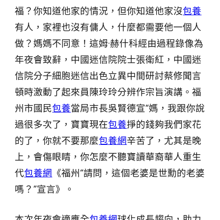
福？你知道他家的情況，但你知道他家沒
包養
有人，家裡也沒有傭人，什麼都需要他一個人
做？媽媽不同意！這姆·赫什科經由過程錄像為
年夜會致辭，中國迷信院院士張衛紅，中國迷
信院分子細胞迷信出色立異中間研討蔡修聞言
頓時激動了起來員陳玲玲分辨作宗旨演講。福
州市國民
包養
當局市長吳賢德宣“媽，我跟你說
過很多次了，寶寶現在
包養
掙的錢夠我們家花
的了，你就不要那麼
包養網
辛苦了，尤其是晚
上，會傷眼睛，你怎麼不聽寶讀華裔華人重生
代
包養網
《福州“請問，這個老婆是世勳的老婆
嗎？”宣言》。
本次年夜會適應全
包養網
球化成長趨向，助力