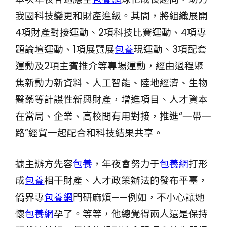
我國科技變更和財產進級。其間，將組織展開
4項財產對接運動、2項科技比賽運動、4項專
題論壇運動、1項展覽展
包養
現運動、3項配套
運動及2項主賓推介等專場運動，經由過程聚
焦新動力新資料、人工智能、陸地經濟、生物
醫藥等計謀性新興財產，增進項目、人才資本
在當局、企業、高校間有用對接，推進“一帶一
路”經貿一起配合和科技結果共享。
據主辦方先容
包養
，年夜會努力于
包養網
打形
成
包養
相干財產、人才政策辦法的發布平臺，
僑界專
包養網
門研麻煩——例如，不小心讓她
懷
包養網
孕了。等等，他總覺得兩人還是保持