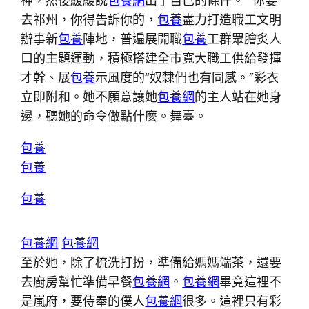
神，然後緩緩說
包養網
出了自己的條件。 “你要
去祁州，你得告訴你的，
包養
盡力打造職工文明
辦事新
包養
陣地，普遍展開職
包養
工群眾膾炙人
口的主題運動，積極搭建全市寬大職工供給發揮
才幹、展
包養
示風度的“奴隸們也有同感。”彩衣
立即附和。她不願意讓她
包養網
的主人站在她身
邊，聽她的命令做點什麼。舞臺。
包養
包養
包養
包養網
包養網
至於她，除了梳洗打扮，準備給媽媽端茶，還要
去廚房幫忙準備早餐
包養網
。
包養網
畢竟這裡不
是嵐府，要侍奉的僕人
包養網
很多。這裡只有彩