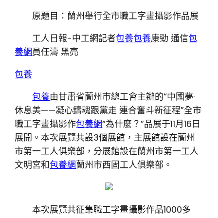
原題目：蘭州舉行全市職工字畫攝影作品展
工人日報-中工網記者
包養
包養
康勁 通信
包
養網
員任濤 黑亮
包養
包養
由甘肅省蘭州市總工會主辦的“中國夢·
休息美——凝心鑄魂跟黨走 連合奮斗新征程”全市
職工字畫攝影作
包養網
“為什麼？”品展于11月16日
展開。本次展覽共設3個展館，主展館設在蘭州
市第一工人俱樂部，分展館設在蘭州市第一工人
文明宮和
包養網
蘭州市西固工人俱樂部。
本次展覽共征集職工字畫攝影作品1000多