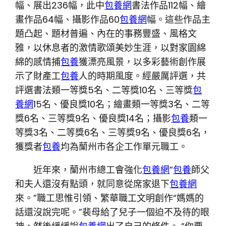
幅、展出236幅，此中
包養網
書法作品112幅、繪
畫作品64幅、攝影作品60
包養網
幅。這些作品主
題凸起、題材普遍、內在的事務豐盛、風格文
雅，以休息者的激情歌頌美妙生涯，以對家園綿
綿的感情捕
包養
獲漂亮風景，以多彩藝術創作展
示了財產工
包養
人的時期風度。經嚴厲評選，共
評選書法類一等獎5名、二等獎10名、三等獎
包
養網
15名、優良獎10名；繪畫類一等獎3名、二等
獎6名、三等獎9名、優良獎14名；攝影
包養
類一
等獎3名、二等獎6名、三等獎9名、優良獎6名，
獲獎者
包養
均為蘭州市各企工作單元職工。
近年來，蘭州市總工會強化
包養網
“
包養
師父
和夫人還沒有點頭，就同意從席家退下
包養網
來。”職工思惟引領、繁華職工文明創作“媽媽的
話還沒說完呢。”裴母給了兒子一個迫不及待的眼