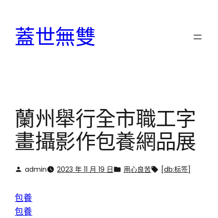
跳
至
蓋世無雙
主
要
內
容
蘭州舉行全市職工字
畫攝影作包養網品展
admin
2023 年 11 月 19 日
用心良苦
[db:标签]
包養
包養