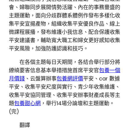
會、婦聯同步展開情勢活躍、內在的事務豐盛的
主題運動，面向分歧群體系體例作發布多樣化收
集平安宣揚產物，組織收集平安優良作品、線上
微課程展播，發布維護小我信息、配合保護收集
平安建議書，輔助寬大職工和婦女更好感知收集
平安風險，加強防護認識和技巧。
在各個主題每日天期間，各結合舉行部分將
繚繞要害信息基本舉措措施首席平安官
包養一個
月價錢
、云盤算辦事
包養網評價
平安、car 數據
平安、收集平安尺度與實行、青少年收集維護、
收集平安協同管理、收集平安辦事財產成長等主
題
包養甜心網
，舉行14場分論壇和主題運動。
(完)
翻譯