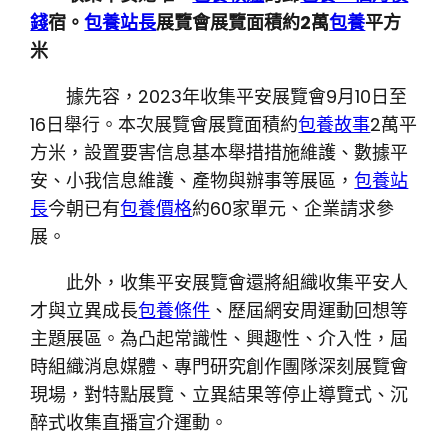
錢
宿。
包養站長
展覽會展覽面積約2萬
包養
平方
米
據先容，2023年收集平安展覽會9月10日至
16日舉行。本次展覽會展覽面積約
包養故事
2萬平
方米，設置要害信息基本舉措措施維護、數據平
安、小我信息維護、產物與辦事等展區，
包養站
長
今朝已有
包養價格
約60家單元、企業請求參
展。
此外，收集平安展覽會還將組織收集平安人
才與立異成長
包養條件
、歷屆網安周運動回想等
主題展區。為凸起常識性、興趣性、介入性，屆
時組織消息媒體、專門研究創作團隊深刻展覽會
現場，對特點展覽、立異結果等停止導覽式、沉
醉式收集直播宣介運動。