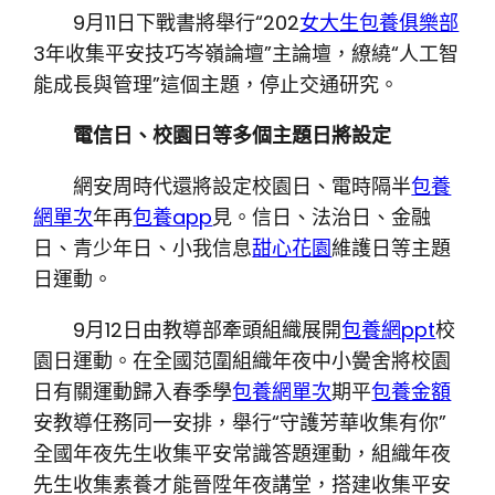
9月11日下戰書將舉行“202
女大生包養俱樂部
3年收集平安技巧岑嶺論壇”主論壇，繚繞“人工智
能成長與管理”這個主題，停止交通研究。
電信日、校園日等多個主題日將設定
網安周時代還將設定校園日、電時隔半
包養
網單次
年再
包養app
見。信日、法治日、金融
日、青少年日、小我信息
甜心花園
維護日等主題
日運動。
9月12日由教導部牽頭組織展開
包養網ppt
校
園日運動。在全國范圍組織年夜中小黌舍將校園
日有關運動歸入春季學
包養網單次
期平
包養金額
安教導任務同一安排，舉行“守護芳華收集有你”
全國年夜先生收集平安常識答題運動，組織年夜
先生收集素養才能晉陞年夜講堂，搭建收集平安