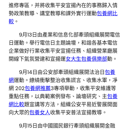
進修專區，并將收集平安宣揚內在的事務歸入情
勢政策教導、講堂教導和課外實行運動
包養網比
較
。
9月13日由產業和信息化部牽頭組織展開電信
日運動。舉行電信日主題論壇，和諧各基本電信
企業做好行業收集平安宣揚任務、組織營業廳展
開線下氣氛營建和宣揚運
女大生包養俱樂部
動。
9月14日由公安部牽頭組織展開法治日
包養
網
運動。繚繞衝擊整治收集謊言、收集水軍，凈
網 202
包養網推薦
3專項舉動，收集平安維護等
重點任務，以典範案例發布、論壇研究、主
包養
網比較
題宣講等方法，組織公安平易近警展開面
向大眾的
包養女人
收集平安普法宣揚教導。
9月15日由中國國民銀行牽頭組織展開金融