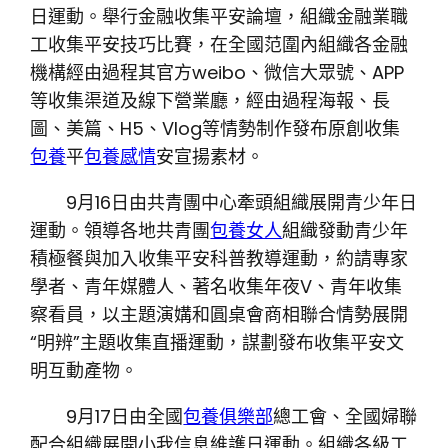
日運動。舉行金融收集平安論壇，組織金融業職
工收集平安技巧比賽，在全國范圍內組織各金融
機構經由過程其官方weibo、微信大眾號、APP
等收集渠道及線下營業廳，經由過程海報、長
圖、美篇、H5、Vlog等情勢制作發布原創收集
包養
平
包養感情
安宣揚素材。
9月16日由共青團中心牽頭組織展開青少年日
運動。領導各地共青團
包養女人
組織發動青少年
積極餐與加入收集平安科普教導運動，約請專家
學者、青年媒體人、著名收集年夜V、青年收集
察看員，以主題演媾和圓桌會商相聯合情勢展開
“明辨”主題收集直播運動，謀劃發布收集平安文
明互動產物。
9月17日由全國
包養俱樂部
總工會、全國婦聯
配合組織展開小我信息維護日運動。組織各級工