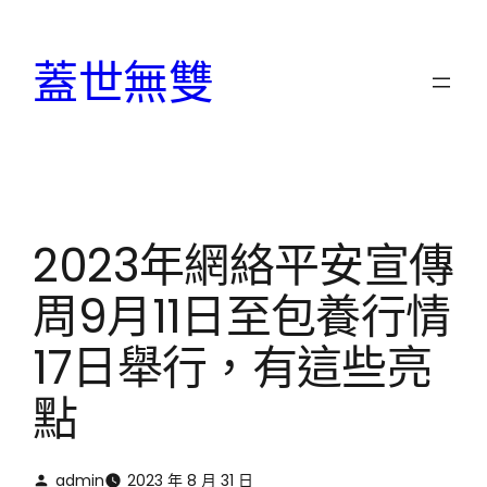
跳
至
蓋世無雙
主
要
內
容
2023年網絡平安宣傳
周9月11日至包養行情
17日舉行，有這些亮
點
admin
2023 年 8 月 31 日