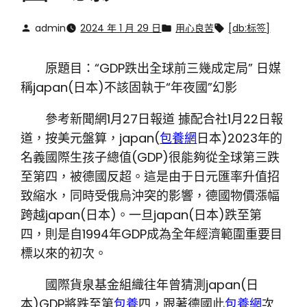
admin
2024 年 1 月 29 日
用心良苦
[db:标签]
原題目：“GDP跌出全球前三幾成定局” 日媒
稱japan(日本)不該固執于“年夜國”幻影
參考新聞網1月27日報道 據配合社1月22日報
道，按美元盤算，japan(
包養網
日本)2023年的
名義國際生孩子總值(GDP)很能夠從全球第三跌
至第四，被德國反超。這是由于日元匯率升值招
致縮水，同時受俄烏沖突的影響，德國物價漲幅
跨越japan(日本)。一旦japan(日本)跌至第
四，則是自1994年GDP成為全年經濟範圍重要目
標以來的初次。
國際貨泉基金組織往年曾猜測japan(日
本)GDP將跌至第
包養
四，跟著德國此
包養網
次