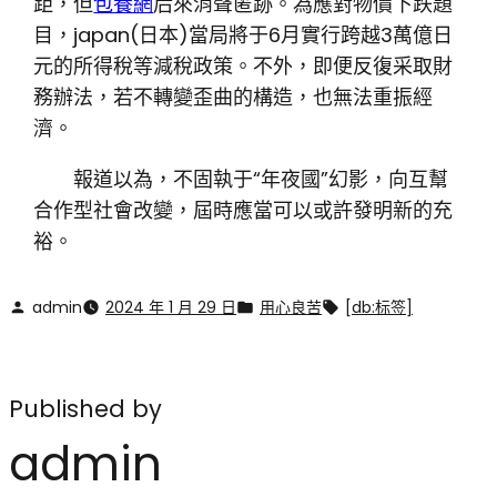
距，但
包養網
后來消聲匿跡。為應對物價下跌題
目，japan(日本)當局將于6月實行跨越3萬億日
元的所得稅等減稅政策。不外，即便反復采取財
務辦法，若不轉變歪曲的構造，也無法重振經
濟。
報道以為，不固執于“年夜國”幻影，向互幫
合作型社會改變，屆時應當可以或許發明新的充
裕。
admin
2024 年 1 月 29 日
用心良苦
[db:标签]
Published by
admin