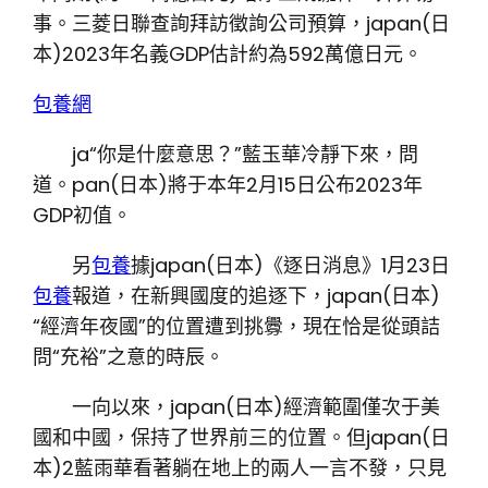
事。三菱日聯查詢拜訪徵詢公司預算，japan(日
本)2023年名義GDP估計約為592萬億日元。
包養網
ja“你是什麼意思？”藍玉華冷靜下來，問
道。pan(日本)將于本年2月15日公布2023年
GDP初值。
另
包養
據japan(日本)《逐日消息》1月23日
包養
報道，在新興國度的追逐下，japan(日本)
“經濟年夜國”的位置遭到挑釁，現在恰是從頭詰
問“充裕”之意的時辰。
一向以來，japan(日本)經濟範圍僅次于美
國和中國，保持了世界前三的位置。但japan(日
本)2藍雨華看著躺在地上的兩人一言不發，只見