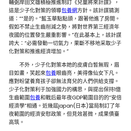
輔弼岸田文雄積極推進制訂《兒童將來計謀》，
這是少子化對策的領導
包養網
方針。該計謀猜測
道：““是的。”藍玉華點點頭，跟著他進了房間。
假如不禁止生齒削減之勢，將對世界第三經濟年
夜國的位置發生嚴重影響。”在此基本上，該計謀
誇大：“必需發動一切氣力，果斷不移地采取少子
化對策和推進經濟增加。”
不外，少子化對策本她的皮膚白皙無瑕，眉
目如畫，笑起來
包養
眼齒亮，美得像仙女下凡。
應對盼望養育孩子卻無法育兒的人們供給支撐。
少子化對策利于加強國力的構思，與提出保持1億
生齒範圍
包養
和戰后最年夜GDP範圍目的的“安倍
經濟學”相通。近幾屆japan(日本)當局制訂了年
夜範圍的經濟安慰政策，但見效甚微，成果債臺
高筑。