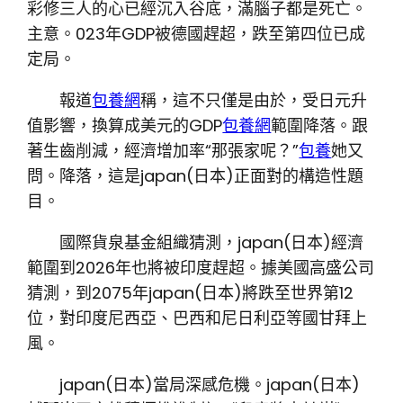
彩修三人的心已經沉入谷底，滿腦子都是死亡。
主意。023年GDP被德國趕超，跌至第四位已成
定局。
報道
包養網
稱，這不只僅是由於，受日元升
值影響，換算成美元的GDP
包養網
範圍降落。跟
著生齒削減，經濟增加率“那張家呢？”
包養
她又
問。降落，這是japan(日本)正面對的構造性題
目。
國際貨泉基金組織猜測，japan(日本)經濟
範圍到2026年也將被印度趕超。據美國高盛公司
猜測，到2075年japan(日本)將跌至世界第12
位，對印度尼西亞、巴西和尼日利亞等國甘拜上
風。
japan(日本)當局深感危機。japan(日本)