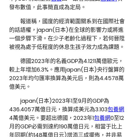
發布數值，此事簡直成為定局。
報道稱，國度的經濟範圍關系到在國際社會
的話語權，japan(日本)在全球的影響力或將進
一個步驟下滑。在少子老齡化過程下，若何晉陞
被視為處于低程度的休息生孩子效力成為課題。
德國2023年的名義GDP為4.1211萬億歐元，
較上年增加6.3%。應用japan(日本)央行盤算的
2023年均勻匯率換算為美元后，則為4.4578萬
億美元。
japan(日本)2023年1至9月的GDP為
436.4057萬億日元，換算成美元為3.103
包養網
4萬億美元。要超出德國，2023年1
包養網
0至12
月的GDP必需到達約190萬億日元，相當于比上
年同期(約148萬億日元)增添三成擺佈，并非易