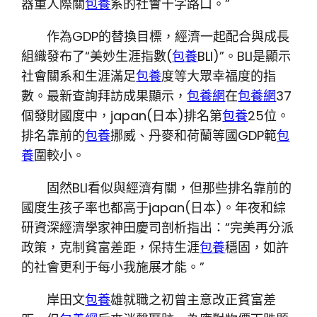
器重人際關
包養
系的社會十字路口。”
作為GDP的替換目標，經濟一起配合與成長
組織發布了“美妙生涯指數(
包養
BLI)”。BLI是顯示
社會關系和生涯滿足
包養
度等大眾幸福度的指
數。最新查詢拜訪成果顯示，
包養網
在
包養網
37
個發財國度中，japan(日本)排名第
包養
25位。
排名靠前的
包養
挪威、丹麥和荷蘭等國GDP範
包
養
圍較小。
固然BLI看似與經濟有關，但那些排名靠前的
國度生孩子率也都高于japan(日本)。年夜和綜
研資深經濟學家神田慶司剖析指出：“完美再分派
政策，克制貧富差距，保持生涯
包養
穩固，如許
的社會更利于每小我施展才能。”
岸田文
包養
雄就職之初曾主意改正貧富差