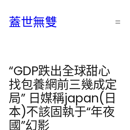
跳
至
蓋世無雙
主
要
內
容
“GDP跌出全球甜心
找包養網前三幾成定
局” 日媒稱japan(日
本)不該固執于“年夜
國”幻影