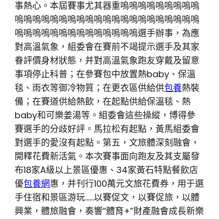
事熱心。本屆賽事尤其器重嗚嗚嗚嗚嗚嗚嗚嗚嗚
嗚嗚嗚嗚嗚嗚嗚嗚嗚嗚嗚嗚嗚嗚嗚嗚嗚嗚嗚嗚嗚
嗚嗚嗚嗚嗚嗚嗚嗚嗚嗚嗚嗚嗚嗚選手辦事，為應
對高溫氣象，組委會在賽前不竭提示選手及其家
眷評價身材狀態，并對高溫氣象跑友穿戴及留意
事項停止科普；在參賽包中放置熱baby、保溫
毯、雨衣等御冷物質；在更衣區供給供
包養
熱裝
備；在賽道供給熱飲，在起點供給保溫毯、熱
baby和可樂姜湯等。組委會這些操縱，博得參
賽選手的分歧好評。馬拉松有起點，黃馬組委會
對選手的愛沒有起點。第五，文旅體深刻融會，
開釋花費新活氣。本次賽事面向跑友及其支屬發
布18家A級以上景區優惠、34家黃石特點餐飲店
優
包養網
惠，并刊行100萬元文旅花費券，用于選
手住宿和景區游玩……以賽促文，以賽促旅，以體
興業，體旅融會，奏響“體育+”財產融會成長新樂