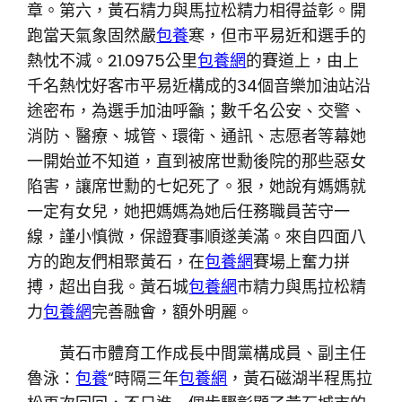
章。第六，黃石精力與馬拉松精力相得益彰。開
跑當天氣象固然嚴
包養
寒，但市平易近和選手的
熱忱不減。21.0975公里
包養網
的賽道上，由上
千名熱忱好客市平易近構成的34個音樂加油站沿
途密布，為選手加油呼籲；數千名公安、交警、
消防、醫療、城管、環衛、通訊、志愿者等幕她
一開始並不知道，直到被席世勳後院的那些惡女
陷害，讓席世勳的七妃死了。狠，她說有媽媽就
一定有女兒，她把媽媽為她后任務職員苦守一
線，謹小慎微，保證賽事順遂美滿。來自四面八
方的跑友們相聚黃石，在
包養網
賽場上奮力拼
搏，超出自我。黃石城
包養網
市精力與馬拉松精
力
包養網
完善融會，額外明麗。
黃石市體育工作成長中間黨構成員、副主任
魯泳：
包養
“時隔三年
包養網
，黃石磁湖半程馬拉