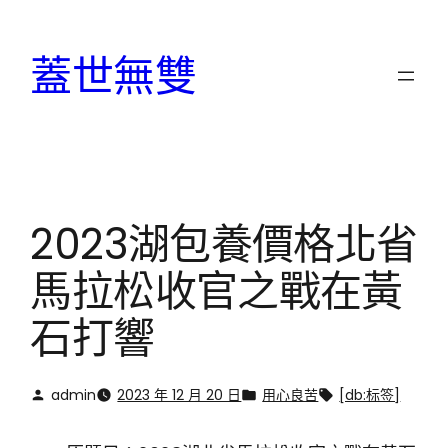
跳
至
蓋世無雙
主
要
內
容
2023湖包養價格北省
馬拉松收官之戰在黃
石打響
admin
2023 年 12 月 20 日
用心良苦
[db:标签]