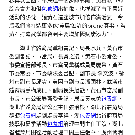
松再次回回，不只進一個步驟彰顯了黃石城市的
綜合實力和傑
包養網
出抽像，也撲滅了市平易近
活動的熱忱，讓黃石這座城市加倍佈滿活氣，今
后我們將打造更多像‘黃馬’如許的brand賽事，為
黃石打造武漢都會圈主要增加極賦能添力”。
湖北省體育局黨組書記、局長水兵，黃石市
委副書記、市當局市長吳之凌，黃石市委常委、
市委宣揚部部長、市當局黨構成員周慶榮，黃石
市委常委、市委政法委書記、副市長 李文波，鄂
州市副市長邱實，黃岡市副市長潘國林，武漢市
體育局黨構成員、副局長洪旭艷，黃石市當局副
市長、市公安局黨委書記、局長黃志勇
包養網
，
湖北省體育局辦公室主任張治根，湖北省體育局
群體
包養網
處副處長李祥，湖
包養網
北省體育局
技擊和夏季活動
包養網
治理中間主任王煦，湖北
省體育局田徑活動治理中間主任張華，廣州博潤