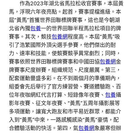
作為2023年湖北省馬拉松收官賽事，本屆黃
馬，浮現六年夜亮點。起首，賽事提檔進級。本
屆“黃馬”首獲世界田聯標牌賽事，這也是今朝湖
北省內獨
包養
一的世界田聯半程馬拉松項目的牌
賽事。其次，競技
包養網
程度高。本屆“黃馬”吸
引了浩繁國際外頂尖選手參賽，他們傑出的耐
力、速率和技能，使競賽競爭異常劇烈；同時，
賽事依照世界田聯標牌賽事和中國田協
包養網
金
牌賽事尺度辦賽，組織規范、尺度嚴厲。第三，
配套運動豐盛多彩。在不到兩個月的準備期內，
組委會先后舉行了官方練習營、賽道體驗跑、百
位年夜咖網紅代言打算、短錄像年夜賽、
包養
攝
影年夜賽、征文年夜賽、“黃馬”五周年攝影展等
多項運動，讓寬大跑友和市平易近群眾，都能介
入到“黃馬”中來，一路感觸感染“黃馬”豪情，配
合體驗活動的快活。第四，氣
包養網
象嚴寒但辦