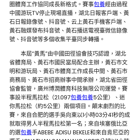
圈體育工作協同成長新格式。賽事
包養
經由過程
中國游玩TV停止現場直播，湖北日報客戶端、黃
石日報錄像號、抖音號、云上黃石手機客戶端、
黃石融媒發布抖音號、黃石播送電視臺微信錄像
號、抖音號等多個收集平臺同步轉播。
本屆“黃馬”由中國田徑協會技巧認證，湖北
省體育局、黃石市國民當局配合主辦，黃石市文
明和游玩局、黃石市體育工作成長中間、黃石市
商務局、黃石市招商辦事中間承辦，湖北省田徑
協會監管，廣州博潤體育科技無限公司運營。賽
事設半程馬拉松（21.097
包養
包養
5公里）、迷
你馬拉松（約5公里）兩個項目。顛末劇烈的比
賽，來自合肥的選手吳向東以1小時03分41秒的成
就取得男人半程馬拉松第一名；來自埃塞俄比亞
的選
包養
手ABEBE ADISU BEKELE和來自肯尼亞的