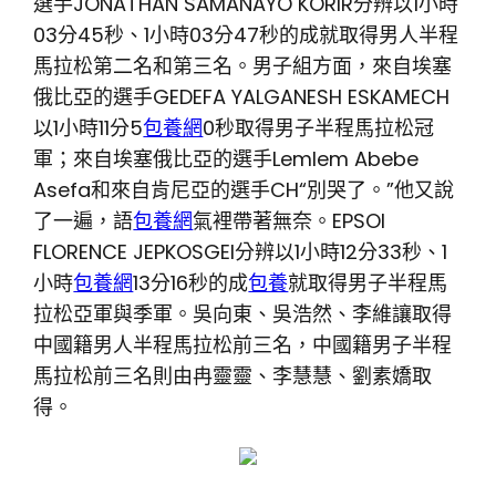
選手JONATHAN SAMANAYO KORIR分辨以1小時
03分45秒、1小時03分47秒的成就取得男人半程
馬拉松第二名和第三名。男子組方面，來自埃塞
俄比亞的選手GEDEFA YALGANESH ESKAMECH
以1小時11分5
包養網
0秒取得男子半程馬拉松冠
軍；來自埃塞俄比亞的選手Lemlem Abebe
Asefa和來自肯尼亞的選手CH“別哭了。”他又說
了一遍，語
包養網
氣裡帶著無奈。EPSOI
FLORENCE JEPKOSGEI分辨以1小時12分33秒、1
小時
包養網
13分16秒的成
包養
就取得男子半程馬
拉松亞軍與季軍。吳向東、吳浩然、李維讓取得
中國籍男人半程馬拉松前三名，中國籍男子半程
馬拉松前三名則由冉靈靈、李慧慧、劉素嬌取
得。